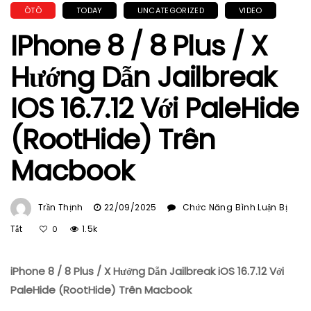
ÔTÔ
TODAY
UNCATEGORIZED
VIDEO
IPhone 8 / 8 Plus / X
Hướng Dẫn Jailbreak
IOS 16.7.12 Với PaleHide
(RootHide) Trên
Macbook
Trần Thịnh
22/09/2025
Chức Năng Bình Luận Bị
Ở
Tắt
1.5k
0
IPhone
8
iPhone 8 / 8 Plus / X Hướng Dẫn Jailbreak iOS 16.7.12 Với
/
8
PaleHide (RootHide) Trên Macbook
Plus