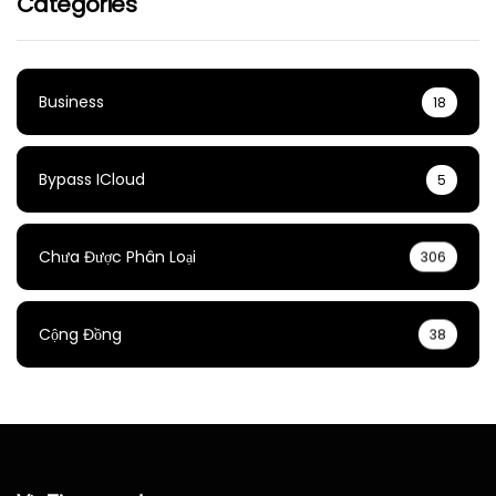
Categories
Business
18
Bypass ICloud
5
Chưa Được Phân Loại
306
Cộng Đồng
38