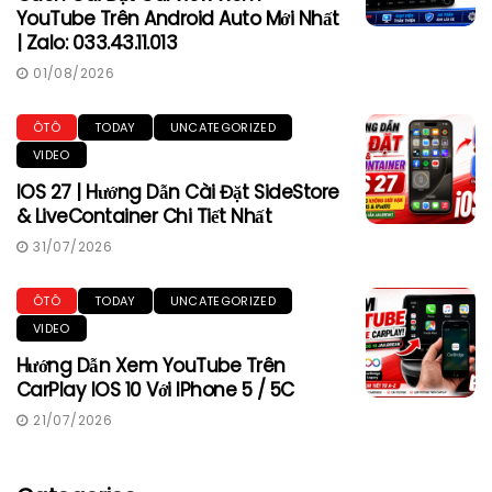
YouTube Trên Android Auto Mới Nhất
| Zalo: 033.43.11.013
01/08/2026
ÔTÔ
TODAY
UNCATEGORIZED
VIDEO
IOS 27 | Hướng Dẫn Cài Đặt SideStore
& LiveContainer Chi Tiết Nhất
31/07/2026
ÔTÔ
TODAY
UNCATEGORIZED
VIDEO
Hướng Dẫn Xem YouTube Trên
CarPlay IOS 10 Với IPhone 5 / 5C
21/07/2026