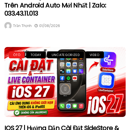
Trên Android Auto Mới Nhất | Zalo:
033.43.11.013
Trần Thịnh
01/08/2026
ÔTÔ
TODAY
UNCATEGORIZED
VIDEO
IOS 27 | Hướng Dẫn Cài Đặt SideStore &