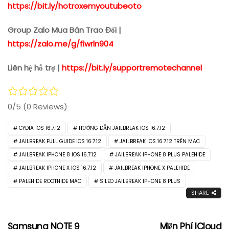
https://bit.ly/hotroxemyoutubeoto
Group Zalo Mua Bán Trao Đổi |
https://zalo.me/g/fiwrln904
Liên hệ hỗ trợ |
https://bit.ly/supportremotechannel
0/5
(0 Reviews)
CYDIA IOS 16.7.12
HƯỚNG DẪN JAILBREAK IOS 16.7.12
JAILBREAK FULL GUIDE IOS 16.7.12
JAILBREAK IOS 16.7.12 TRÊN MAC
JAILBREAK IPHONE 8 IOS 16.7.12
JAILBREAK IPHONE 8 PLUS PALEHIDE
JAILBREAK IPHONE X IOS 16.7.12
JAILBREAK IPHONE X PALEHIDE
PALEHIDE ROOTHIDE MAC
SILEO JAILBREAK IPHONE 8 PLUS
SHARE
Samsung NOTE 9
Miễn Phí ICloud