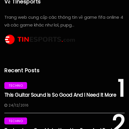
Về Tinesports
Trang web cung cấp các thông tin về game fifa online 4
và các game khác như lol, pupg…
Recent Posts
1
TECHNO
This Guitar Sound Is So Good And I Need It More
24/12/2016
2
TECHNO