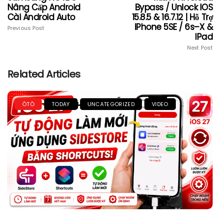
Nâng Cấp Android
Bypass / Unlock IOS
Cài Android Auto
15.8.5 & 16.7.12 | Hỗ Trợ
IPhone 5SE / 6s–X &
Previous Post
IPad
Next Post
Related Articles
ÔTÔ
TODAY
UNCATEGORIZED
VIDEO