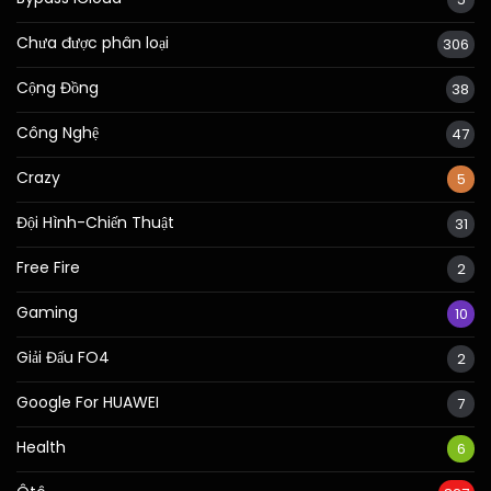
Chưa được phân loại
306
Cộng Đồng
38
Công Nghệ
47
Crazy
5
Đội Hình-Chiến Thuật
31
Free Fire
2
Gaming
10
Giải Đấu FO4
2
Google For HUAWEI
7
Health
6