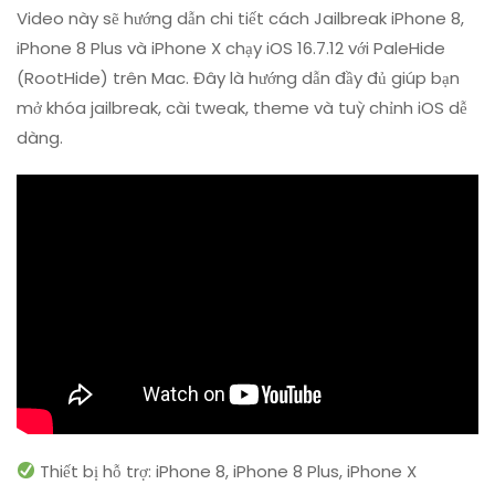
/
Video này sẽ hướng dẫn chi tiết cách Jailbreak iPhone 8,
X
iPhone 8 Plus và iPhone X chạy iOS 16.7.12 với PaleHide
Hướng
(RootHide) trên Mac. Đây là hướng dẫn đầy đủ giúp bạn
Dẫn
mở khóa jailbreak, cài tweak, theme và tuỳ chỉnh iOS dễ
Jailbreak
IOS
dàng.
16.7.12
Với
PaleHide
(RootHide)
Trên
Macbook
Thiết bị hỗ trợ: iPhone 8, iPhone 8 Plus, iPhone X