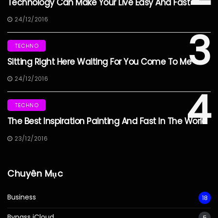
Technology Can Make Your Live Easy And Fast
24/12/2016
3
TECHNO
Sitting Right Here Waiting For You Come To Me
24/12/2016
4
TECHNO
The Best Inspiration Painting And Fast In The World
23/12/2016
Chuyên Mục
Business
18
Bypass iCloud
5