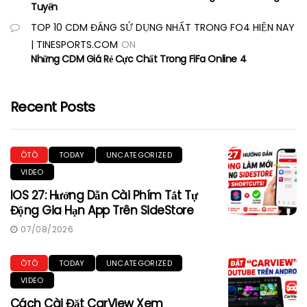
Tuyến
TOP 10 CDM ĐÁNG SỬ DỤNG NHẤT TRONG FO4 HIỆN NAY
| TINESPORTS.COM
ON
Những CDM Giá Rẻ Cực Chất Trong FiFa Online 4
Recent Posts
ÔTÔ
TODAY
UNCATEGORIZED
VIDEO
IOS 27: Hướng Dẫn Cài Phím Tắt Tự
Động Gia Hạn App Trên SideStore
07/08/2026
ÔTÔ
TODAY
UNCATEGORIZED
VIDEO
Cách Cài Đặt CarView Xem