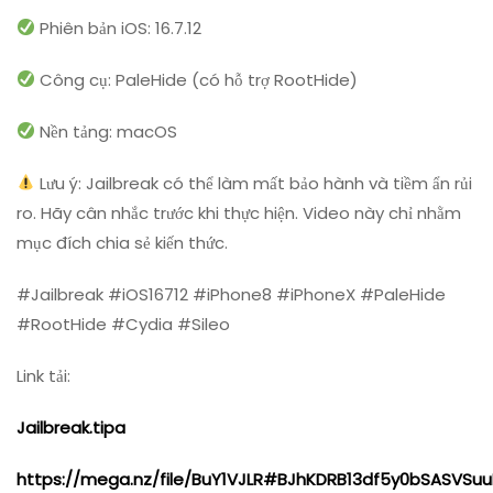
Phiên bản iOS: 16.7.12
Công cụ: PaleHide (có hỗ trợ RootHide)
Nền tảng: macOS
Lưu ý: Jailbreak có thể làm mất bảo hành và tiềm ẩn rủi
ro. Hãy cân nhắc trước khi thực hiện. Video này chỉ nhằm
mục đích chia sẻ kiến thức.
#Jailbreak #iOS16712 #iPhone8 #iPhoneX #PaleHide
#RootHide #Cydia #Sileo
Link tải:
Jailbreak.tipa
https://mega.nz/file/BuY1VJLR#BJhKDRB13df5y0bSASV