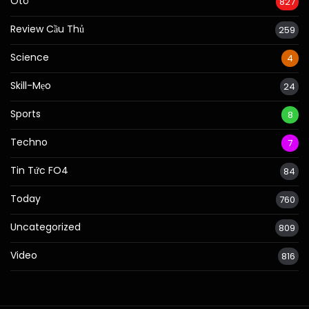
Ôtô
827
Review Cầu Thủ
259
Science
4
Skill-Mẹo
24
Sports
8
Techno
7
Tin Tức FO4
84
Today
760
Uncategorized
809
Video
816