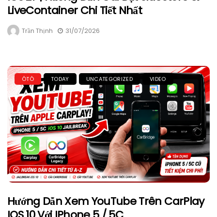
LiveContainer Chi Tiết Nhất
Trần Thịnh
31/07/2026
ÔTÔ
TODAY
UNCATEGORIZED
VIDEO
Hướng Dẫn Xem YouTube Trên CarPlay
IOS 10 Với IPhone 5 / 5C