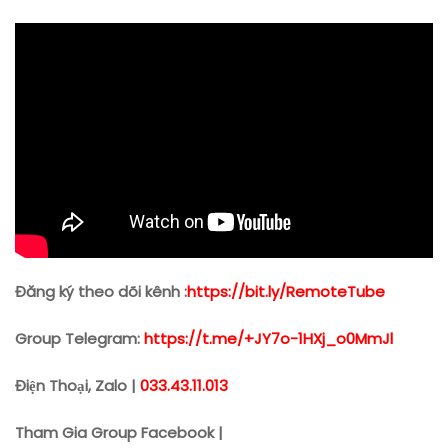
Đăng ký theo dõi kênh :
https://bit.ly/RemoteTube
Group Telegram:
https://t.me/+JY7o-1HXj_o0MmJl
Điện Thoại, Zalo |
033.43.11.013
Tham Gia Group Facebook |