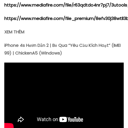
https://www.mediafire.com/file/r63qdtdo4nr7pj7/3utools_
https://www.mediafire.com/file_premium/8efv30j38wtll3
XEM THÊM
iPhone 4s Hướn Dẫn 2 | Bỏ Qua “Yêu Cầu Kích Hoạt” (IMEI
99) | ChickenA5 (Windows)