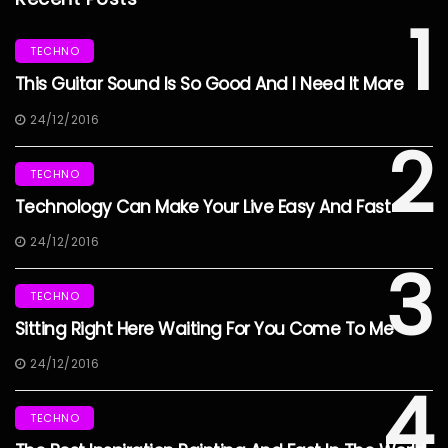
1
TECHNO
This Guitar Sound Is So Good And I Need It More
24/12/2016
2
TECHNO
Technology Can Make Your Live Easy And Fast
24/12/2016
3
TECHNO
Sitting Right Here Waiting For You Come To Me
24/12/2016
4
TECHNO