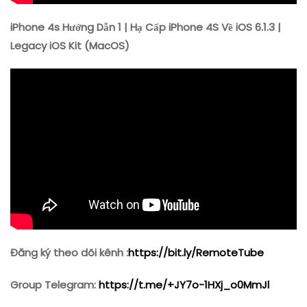
iPhone 4s Hướng Dẫn 1 | Hạ Cấp iPhone 4S Về iOS 6.1.3 |
Legacy iOS Kit (MacOS)
Đăng ký theo dõi kênh :
https://bit.ly/RemoteTube
Group Telegram:
https://t.me/+JY7o-1HXj_o0MmJl