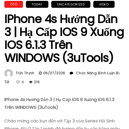
ÔTÔ
TODAY
UNCATEGORIZED
VIDEO
IPhone 4s Hướng Dẫn
3 | Hạ Cấp IOS 9 Xuống
IOS 6.1.3 Trên
WINDOWS (3uTools)
Trần Thịnh
06/07/2026
Chức Năng Bình Luận Bị
Ở
Tắt
216
0
IPhone
4s
iPhone 4s Hướng Dẫn 3 | Hạ Cấp iOS 9 Xuống iOS 6.1.3
Hướng
Dẫn
Trên WINDOWS (3uTools)
3
|
Chào mừng các bạn đến với Tập 3 của Series Hồi Sinh
Hạ
iPhone 4S! Ở Tập 1 mình đã hướng dẫn hạ cấp bằng máy