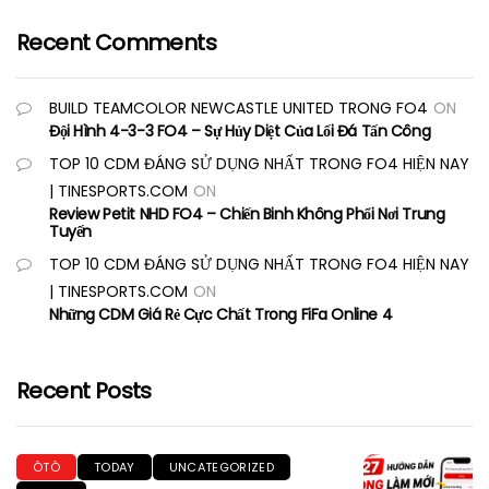
Recent Comments
BUILD TEAMCOLOR NEWCASTLE UNITED TRONG FO4
ON
Đội Hình 4-3-3 FO4 – Sự Hủy Diệt Của Lối Đá Tấn Công
TOP 10 CDM ĐÁNG SỬ DỤNG NHẤT TRONG FO4 HIỆN NAY
| TINESPORTS.COM
ON
Review Petit NHD FO4 – Chiến Binh Không Phổi Nơi Trung
Tuyến
TOP 10 CDM ĐÁNG SỬ DỤNG NHẤT TRONG FO4 HIỆN NAY
| TINESPORTS.COM
ON
Những CDM Giá Rẻ Cực Chất Trong FiFa Online 4
Recent Posts
ÔTÔ
TODAY
UNCATEGORIZED