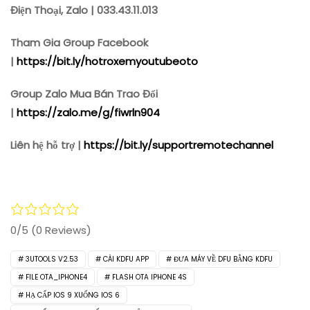
Điện Thoại, Zalo | 033.43.11.013
Tham Gia Group Facebook
|
https://bit.ly/hotroxemyoutubeoto
Group Zalo Mua Bán Trao Đổi
|
https://zalo.me/g/fiwrln904
Liên hệ hỗ trợ |
https://bit.ly/supportremotechannel
0/5
(0 Reviews)
3UTOOLS V2.53
CÀI KDFU APP
ĐƯA MÁY VỀ DFU BẰNG KDFU
FILE OTA_IPHONE4
FLASH OTA IPHONE 4S
HẠ CẤP IOS 9 XUỐNG IOS 6