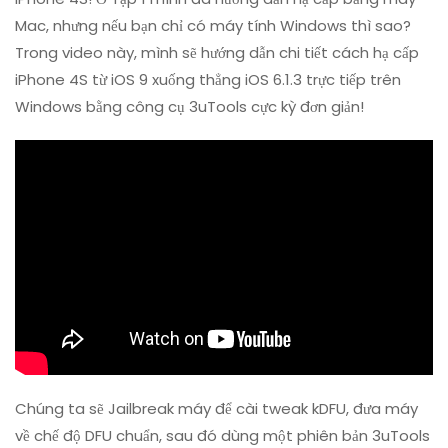
Cấp
Mac, nhưng nếu bạn chỉ có máy tính Windows thì sao?
IOS
Trong video này, mình sẽ hướng dẫn chi tiết cách hạ cấp
9
Xuống
iPhone 4S từ iOS 9 xuống thẳng iOS 6.1.3 trực tiếp trên
IOS
Windows bằng công cụ 3uTools cực kỳ đơn giản!
6.1.3
Trên
WINDOWS
(3uTools)
Chúng ta sẽ Jailbreak máy để cài tweak kDFU, đưa máy
về chế độ DFU chuẩn, sau đó dùng một phiên bản 3uTools