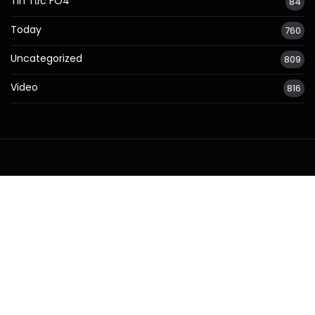
Tin Tức FO4
84
Today
760
Uncategorized
809
Video
816