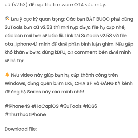
cũ (v2.53) để nạp file firmware OTA vào máy.
Lưu ý cực kỳ quan trọng: Các bạn BẮT BUỘC phải dùng
3uTools bản cũ v2.53 thì mới nạp được file hạ cấp nhé,
các bản mới hơn sẽ báo lỗi. Link tải 3uTools v2.53 và file
ota_iphone4,1 mình để dưới phần bình luận ghim. Nếu gặp
khó khăn ở bước dùng kDFU, cứ comment bên dưới mình
sẽ hỗ trợ!
Nếu video này giúp bạn hạ cấp thành công trên
Windows, đừng quên bấm LIKE, CHIA SẺ và ĐĂNG KÝ kênh
để ủng hộ Series này của mình nhé!
#iPhone4S #HaCapiOS #3uTools #iOS6
#ThuThuatiPhone
Download File: