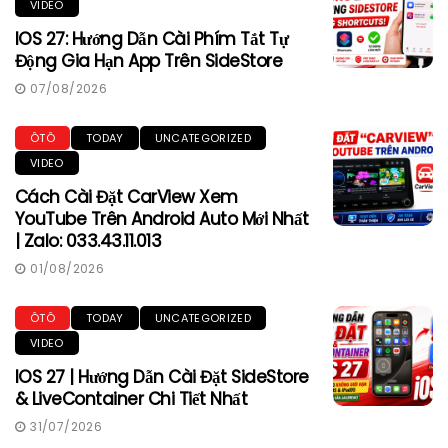
VIDEO
IOS 27: Hướng Dẫn Cài Phím Tắt Tự
Động Gia Hạn App Trên SideStore
07/08/2026
ÔTÔ
TODAY
UNCATEGORIZED
VIDEO
Cách Cài Đặt CarView Xem
YouTube Trên Android Auto Mới Nhất
| Zalo: 033.43.11.013
01/08/2026
ÔTÔ
TODAY
UNCATEGORIZED
VIDEO
IOS 27 | Hướng Dẫn Cài Đặt SideStore
& LiveContainer Chi Tiết Nhất
31/07/2026