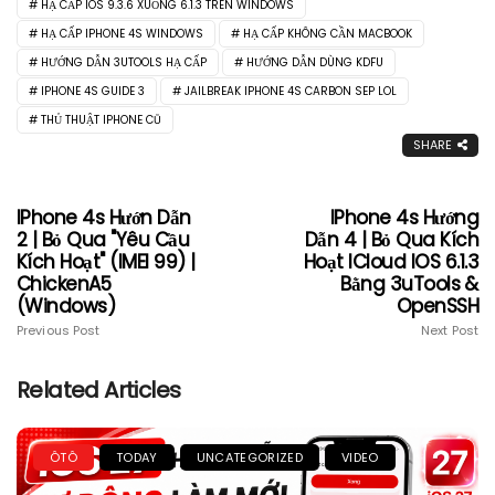
HẠ CẤP IOS 9.3.6 XUỐNG 6.1.3 TRÊN WINDOWS
HẠ CẤP IPHONE 4S WINDOWS
HẠ CẤP KHÔNG CẦN MACBOOK
HƯỚNG DẪN 3UTOOLS HẠ CẤP
HƯỚNG DẪN DÙNG KDFU
IPHONE 4S GUIDE 3
JAILBREAK IPHONE 4S CARBON SEP LOL
THỦ THUẬT IPHONE CŨ
SHARE
IPhone 4s Hướn Dẫn
IPhone 4s Hướng
2 | Bỏ Qua "Yêu Cầu
Dẫn 4 | Bỏ Qua Kích
Kích Hoạt" (IMEI 99) |
Hoạt ICloud IOS 6.1.3
ChickenA5
Bằng 3uTools &
(Windows)
OpenSSH
Previous Post
Next Post
Related Articles
ÔTÔ
TODAY
UNCATEGORIZED
VIDEO