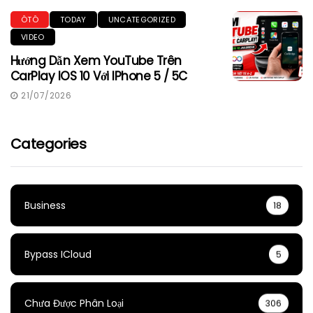
ÔTÔ
TODAY
UNCATEGORIZED
VIDEO
Hướng Dẫn Xem YouTube Trên
CarPlay IOS 10 Với IPhone 5 / 5C
21/07/2026
Categories
Business
18
Bypass ICloud
5
Chưa Được Phân Loại
306