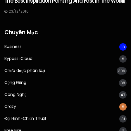
The Best Inspiration Painting And Fast In The World
23/12/2016
Chuyên Mục
Business
18
Bypass iCloud
5
Chưa được phân loại
306
Cộng Đồng
38
Công Nghệ
47
Crazy
5
Đội Hình-Chiến Thuật
31
Free Fire
2