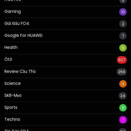
Gaming
10
Giải Đấu FO4
2
Google For HUAWEI
7
Health
6
Ôtô
827
Review Cầu Thủ
259
Science
4
Skill-Mẹo
24
Sports
8
Techno
7