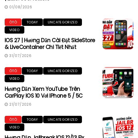
01/08/2026
ÔTÔ
TODAY
UNCATEGORIZED
VIDEO
IOS 27 | Hướng Dẫn Cài Đặt SideStore
& LiveContainer Chi Tiết Nhất
31/07/2026
ÔTÔ
TODAY
UNCATEGORIZED
VIDEO
Hướng Dẫn Xem YouTube Trên
CarPlay IOS 10 Với IPhone 5 / 5C
21/07/2026
ÔTÔ
TODAY
UNCATEGORIZED
VIDEO
Hướng Dẫn Jailbreak IOS 12/13 Fix