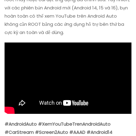
(Android
với các phiên bản Android mới (Android 14, 15 và 16), bạn
14
hoàn toàn có thể xem YouTube trên Android Auto
/
15
không cần ROOT bằng các ứng dụng hỗ trợ bên thứ ba
/
cực kỳ an toàn và dễ dùng.
16)
Không
Cần
ROOT
#AndroidAuto #XemYouTubeTrenAndroidAuto
#CarStream #Screen2Auto #AAAD #Android14