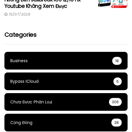
Youtube Không Xem Được
15/07/2026
Categories
Business
18
Bypass ICloud
5
Chưa Được Phân Loại
306
Cộng Đồng
38