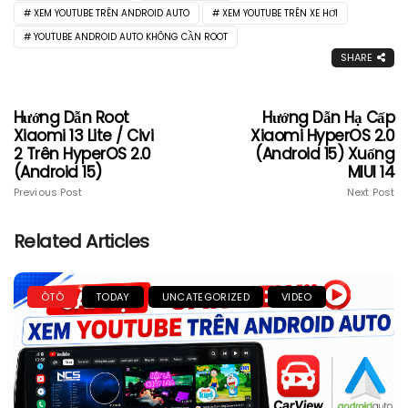
XEM YOUTUBE TRÊN ANDROID AUTO
XEM YOUTUBE TRÊN XE HƠI
YOUTUBE ANDROID AUTO KHÔNG CẦN ROOT
SHARE
Hướng Dẫn Root
Hướng Dẫn Hạ Cấp
Xiaomi 13 Lite / Civi
Xiaomi HyperOS 2.0
2 Trên HyperOS 2.0
(Android 15) Xuống
(Android 15)
MIUI 14
Previous Post
Next Post
Related Articles
ÔTÔ
TODAY
UNCATEGORIZED
VIDEO