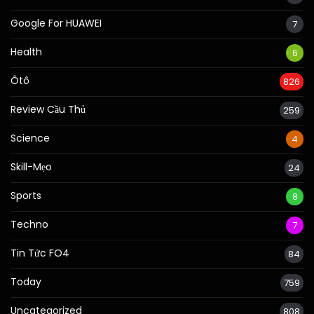
Google For HUAWEI
7
Health
6
Ôtô
826
Review Cầu Thủ
259
Science
4
Skill-Mẹo
24
Sports
8
Techno
7
Tin Tức FO4
84
Today
759
Uncategorized
808