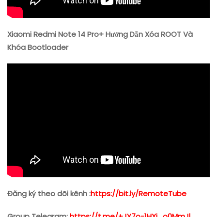
Xiaomi Redmi Note 14 Pro+ Hướng Dẫn Xóa ROOT Và
Khóa Bootloader
Đăng ký theo dõi kênh :
https://bit.ly/RemoteTube
Group Telegram:
https://t.me/+JY7o-1HXj_o0MmJl