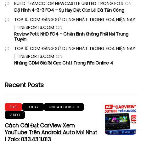
BUILD TEAMCOLOR NEWCASTLE UNITED TRONG FO4
ON
Đội Hình 4-3-3 FO4 – Sự Hủy Diệt Của Lối Đá Tấn Công
TOP 10 CDM ĐÁNG SỬ DỤNG NHẤT TRONG FO4 HIỆN NAY
| TINESPORTS.COM
ON
Review Petit NHD FO4 – Chiến Binh Không Phổi Nơi Trung
Tuyến
TOP 10 CDM ĐÁNG SỬ DỤNG NHẤT TRONG FO4 HIỆN NAY
| TINESPORTS.COM
ON
Những CDM Giá Rẻ Cực Chất Trong FiFa Online 4
Recent Posts
ÔTÔ
TODAY
UNCATEGORIZED
VIDEO
Cách Cài Đặt CarView Xem
YouTube Trên Android Auto Mới Nhất
| Zalo: 033.43.11.013