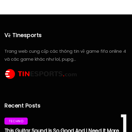
Về Tinesports
Trang web cung cấp các thông tin về game fifa online 4
và các game khác như lol, pupg…
Recent Posts
1
TECHNO
This Guitar Sound Is So Good And I Need It More