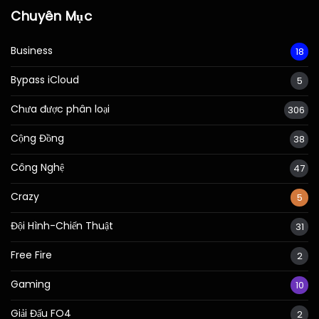
Chuyên Mục
Business
18
Bypass iCloud
5
Chưa được phân loại
306
Cộng Đồng
38
Công Nghệ
47
Crazy
5
Đội Hình-Chiến Thuật
31
Free Fire
2
Gaming
10
Giải Đấu FO4
2