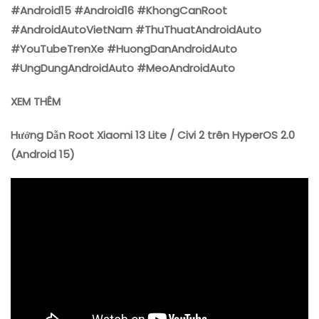
#Android15 #Android16 #KhongCanRoot
#AndroidAutoVietNam #ThuThuatAndroidAuto
#YouTubeTrenXe #HuongDanAndroidAuto
#UngDungAndroidAuto #MeoAndroidAuto
XEM THÊM
Hướng Dẫn Root Xiaomi 13 Lite / Civi 2 trên HyperOS 2.0
(Android 15)