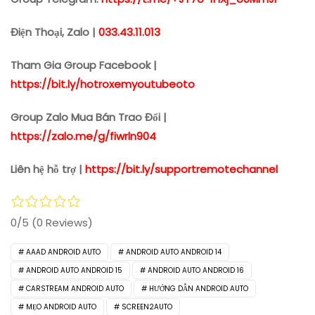
Điện Thoại, Zalo |
033.43.11.013
Tham Gia Group Facebook |
https://bit.ly/hotroxemyoutubeoto
Group Zalo Mua Bán Trao Đổi |
https://zalo.me/g/fiwrln904
Liên hệ hỗ trợ |
https://bit.ly/supportremotechannel
0/5
(0 Reviews)
AAAD ANDROID AUTO
ANDROID AUTO ANDROID 14
ANDROID AUTO ANDROID 15
ANDROID AUTO ANDROID 16
CARSTREAM ANDROID AUTO
HƯỚNG DẪN ANDROID AUTO
MẸO ANDROID AUTO
SCREEN2AUTO