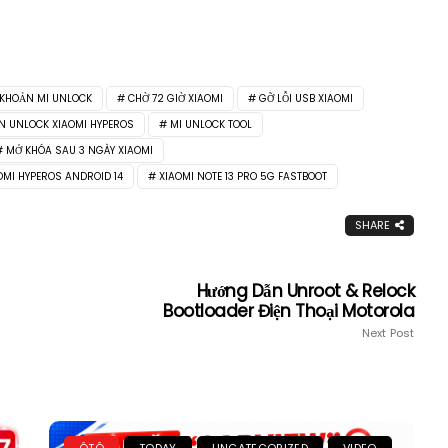
 KHOẢN MI UNLOCK
CHỜ 72 GIỜ XIAOMI
GỠ LỖI USB XIAOMI
 UNLOCK XIAOMI HYPEROS
MI UNLOCK TOOL
MỞ KHÓA SAU 3 NGÀY XIAOMI
OMI HYPEROS ANDROID 14
XIAOMI NOTE 13 PRO 5G FASTBOOT
SHARE
Hướng Dẫn Unroot & Relock
Bootloader Điện Thoại Motorola
Next Post
ÔTÔ
TODAY
UNCATEGORIZED
VIDEO