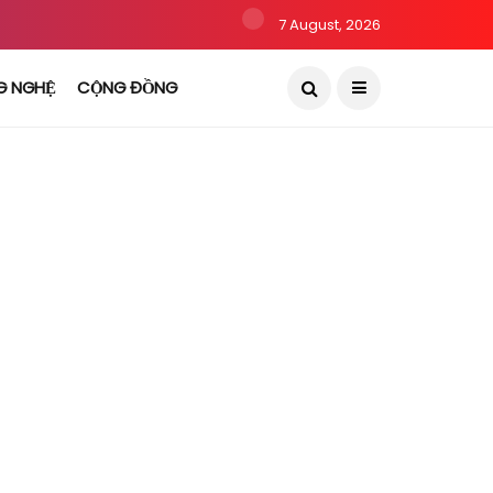
7 August, 2026
G NGHỆ
CỘNG ĐỒNG