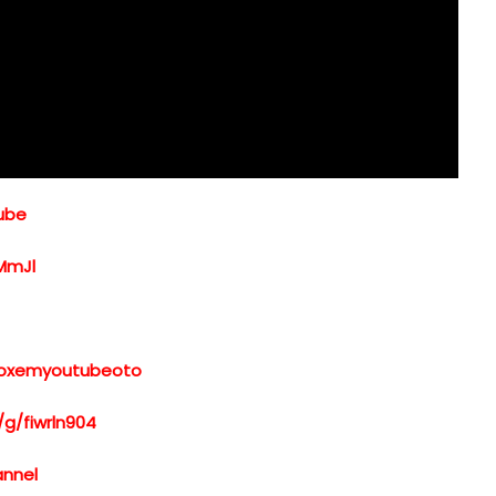
Tube
MmJl
otroxemyoutubeoto
/g/fiwrln904
annel