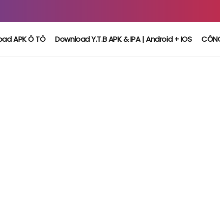
oad APK Ô TÔ
Download Y.T.B APK & IPA | Android + IOS
CÔN