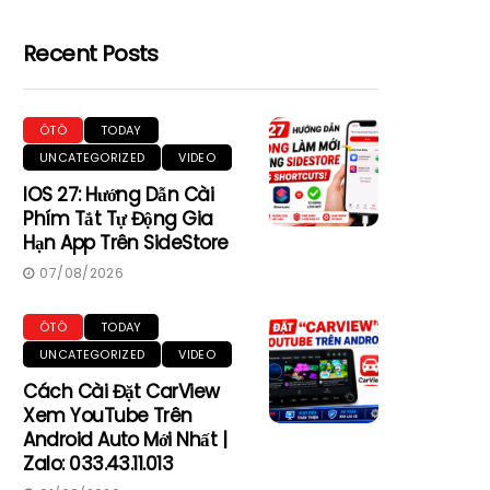
Recent Posts
ÔTÔ
TODAY
UNCATEGORIZED
VIDEO
IOS 27: Hướng Dẫn Cài
Phím Tắt Tự Động Gia
Hạn App Trên SideStore
07/08/2026
ÔTÔ
TODAY
UNCATEGORIZED
VIDEO
Cách Cài Đặt CarView
Xem YouTube Trên
Android Auto Mới Nhất |
Zalo: 033.43.11.013