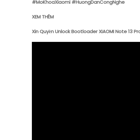
#MoKhoaXiaomi #HuongDanCongNghe
XEM THÊM
Xin Quyền Unlock Bootloader XIAOMI Note 13 Pr