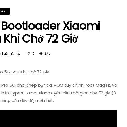
DEO
 Bootloader Xiaomi
 Khi Chờ 72 Giờ
Ở
Luận Bị Tắt
279
0
Hướng
Dẫn
Unlock
o 5G Sau Khi Chờ 72 Giờ
Bootloader
Xiaomi
 Pro 5G cho phép bạn cài ROM tùy chỉnh, root Magisk, và
Note
 bản HyperOS mới, Xiaomi yêu cầu thời gian chờ 72 giờ (3
13
ướng dẫn đầy đủ, mới nhất.
Pro
5G
Sau
Khi