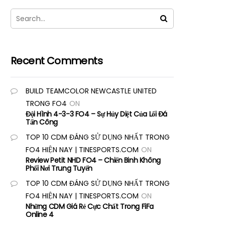
Recent Comments
BUILD TEAMCOLOR NEWCASTLE UNITED
TRONG FO4
ON
Đội Hình 4-3-3 FO4 – Sự Hủy Diệt Của Lối Đá
Tấn Công
TOP 10 CDM ĐÁNG SỬ DỤNG NHẤT TRONG
FO4 HIỆN NAY | TINESPORTS.COM
ON
Review Petit NHD FO4 – Chiến Binh Không
Phổi Nơi Trung Tuyến
TOP 10 CDM ĐÁNG SỬ DỤNG NHẤT TRONG
FO4 HIỆN NAY | TINESPORTS.COM
ON
Những CDM Giá Rẻ Cực Chất Trong FiFa
Online 4