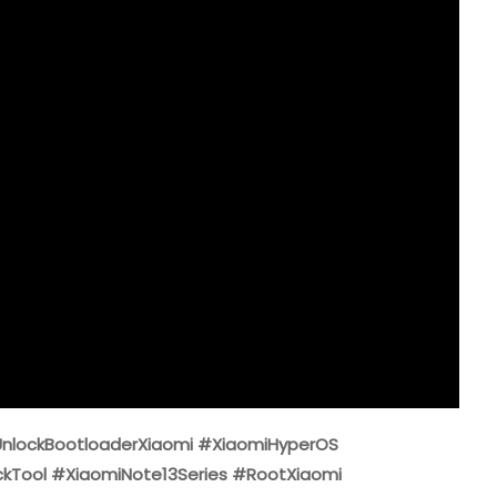
Chờ
72
Giờ
nlockBootloaderXiaomi #XiaomiHyperOS
kTool #XiaomiNote13Series #RootXiaomi