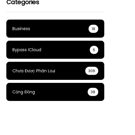
Categories
Business
18
Bypass ICloud
5
Chưa Được Phân Loại
306
Cộng Đồng
38