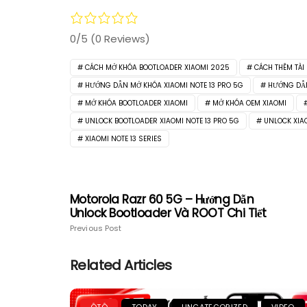
0/5
(0 Reviews)
CÁCH MỞ KHÓA BOOTLOADER XIAOMI 2025
CÁCH THÊM TÀI
HƯỚNG DẪN MỞ KHÓA XIAOMI NOTE 13 PRO 5G
HƯỚNG DẪN
MỞ KHÓA BOOTLOADER XIAOMI
MỞ KHÓA OEM XIAOMI
UNLOCK BOOTLOADER XIAOMI NOTE 13 PRO 5G
UNLOCK XIA
XIAOMI NOTE 13 SERIES
Motorola Razr 60 5G – Hướng Dẫn
Unlock Bootloader Và ROOT Chi Tiết
Previous Post
Related Articles
ÔTÔ
TODAY
UNCATEGORIZED
VIDEO