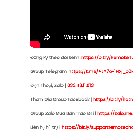
Đăng ký theo dõi kênh :
https://bit.ly/Remote
Group Telegram:
https://t.me/+JY7o-1HXj_o0
Điện Thoại, Zalo |
033.43.11.013
Tham Gia Group Facebook |
https://bit.ly/h
Group Zalo Mua Bán Trao Đổi |
https://zalo.me
Liên hệ hỗ trợ |
https://bit.ly/supportremotech