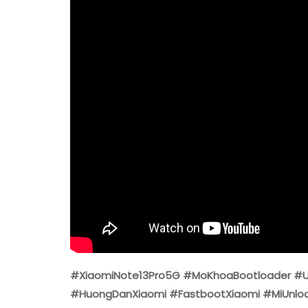
#XiaomiNote13Pro5G #MoKhoaBootloader #U
#HuongDanXiaomi #FastbootXiaomi #MiUnloc