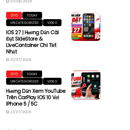
01/08/2026
ÔTÔ
TODAY
UNCATEGORIZED
VIDEO
IOS 27 | Hướng Dẫn Cài
Đặt SideStore &
LiveContainer Chi Tiết
Nhất
31/07/2026
ÔTÔ
TODAY
UNCATEGORIZED
VIDEO
Hướng Dẫn Xem YouTube
Trên CarPlay IOS 10 Với
IPhone 5 / 5C
21/07/2026