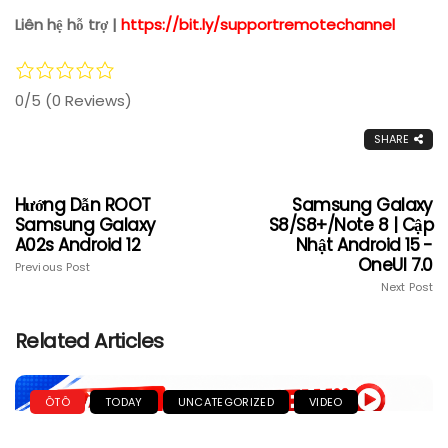
Liên hệ hỗ trợ |
https://bit.ly/supportremotechannel
0/5
(0 Reviews)
SHARE
Hướng Dẫn ROOT
Samsung Galaxy
Samsung Galaxy
S8/S8+/Note 8 | Cập
A02s Android 12
Nhật Android 15 -
OneUI 7.0
Previous Post
Next Post
Related Articles
ÔTÔ
TODAY
UNCATEGORIZED
VIDEO