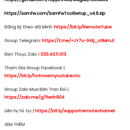
https://samfw.com/SamFwToolSetup_v4.9.zip
Đăng ký theo dõi kênh :
https://bit.ly/RemoteTube
Group Telegram:
https://t.me/+JY7o-1HXj_o0MmJl
Điện Thoại, Zalo |
033.43.11.013
Tham Gia Group Facebook |
https://bit.ly/hotroxemyoutubeoto
Group Zalo Mua Bán Trao Đổi |
https://zalo.me/g/fiwrln904
Liên hệ hỗ trợ |
https://bit.ly/supportremotechannel
XEM THÊM