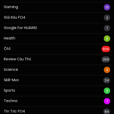
Gaming
10
Giải Đấu FO4
2
Google For HUAWEI
7
Health
6
Ôtô
826
Review Cầu Thủ
259
Science
4
Skill-Mẹo
24
Sports
8
Techno
7
Tin Tức FO4
84