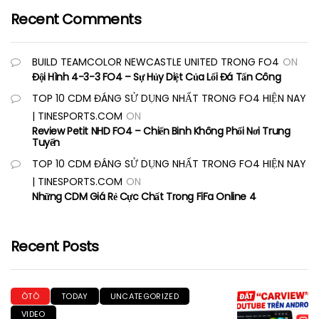
Recent Comments
BUILD TEAMCOLOR NEWCASTLE UNITED TRONG FO4
ON
Đội Hình 4-3-3 FO4 – Sự Hủy Diệt Của Lối Đá Tấn Công
TOP 10 CDM ĐÁNG SỬ DỤNG NHẤT TRONG FO4 HIỆN NAY
| TINESPORTS.COM
ON
Review Petit NHD FO4 – Chiến Binh Không Phổi Nơi Trung
Tuyến
TOP 10 CDM ĐÁNG SỬ DỤNG NHẤT TRONG FO4 HIỆN NAY
| TINESPORTS.COM
ON
Những CDM Giá Rẻ Cực Chất Trong FiFa Online 4
Recent Posts
ÔTÔ
TODAY
UNCATEGORIZED
VIDEO