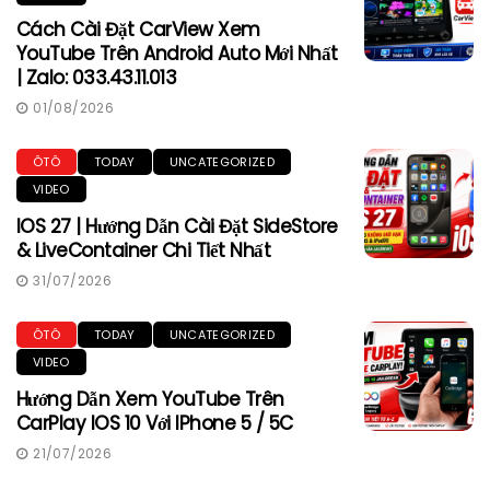
Cách Cài Đặt CarView Xem
YouTube Trên Android Auto Mới Nhất
| Zalo: 033.43.11.013
01/08/2026
ÔTÔ
TODAY
UNCATEGORIZED
VIDEO
IOS 27 | Hướng Dẫn Cài Đặt SideStore
& LiveContainer Chi Tiết Nhất
31/07/2026
ÔTÔ
TODAY
UNCATEGORIZED
VIDEO
Hướng Dẫn Xem YouTube Trên
CarPlay IOS 10 Với IPhone 5 / 5C
21/07/2026