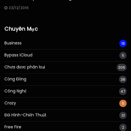
23/12/2016
Chuyên Mục
Business
18
Bypass iCloud
5
Chưa được phân loại
306
Cộng Đồng
38
Công Nghệ
47
Crazy
5
Đội Hình-Chiến Thuật
31
Free Fire
2