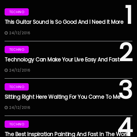
1
TECHNO
This Guitar Sound Is So Good And I Need It More
24/12/2016
2
TECHNO
Technology Can Make Your Live Easy And Fast
24/12/2016
3
TECHNO
Sitting Right Here Waiting For You Come To Me
24/12/2016
4
TECHNO
The Best Inspiration Painting And Fast In The World