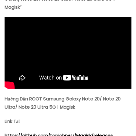
Note
Magisk”
20/
Note
20
Ultra/
Note
20
Ultra
5G
|
Magisk
Hướng Dẫn ROOT Samsung Galaxy Note 20/ Note 20
Ultra/ Note 20 Ultra 5G | Magisk
Link Tải:
https://github.com/topjohnwu/Magisk/releases