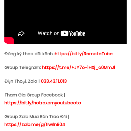
Đăng ký theo dõi kênh :
https://bit.ly/RemoteTube
Group Telegram:
https://t.me/+JY7o-1HXj_o0MmJl
Điện Thoại, Zalo |
033.43.11.013
Tham Gia Group Facebook |
https://bit.ly/hotroxemyoutubeoto
Group Zalo Mua Bán Trao Đổi |
https://zalo.me/g/fiwrln904