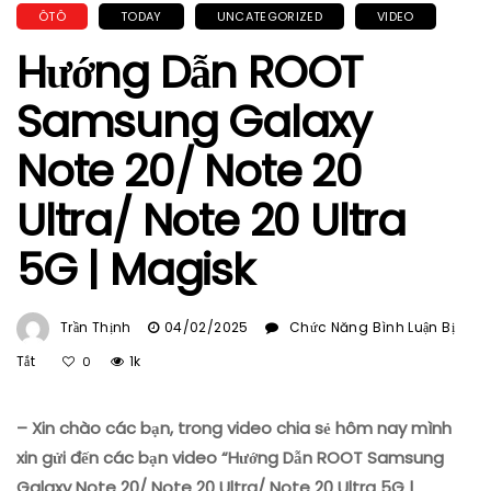
ÔTÔ
TODAY
UNCATEGORIZED
VIDEO
Hướng Dẫn ROOT
Samsung Galaxy
Note 20/ Note 20
Ultra/ Note 20 Ultra
5G | Magisk
Trần Thịnh
04/02/2025
Chức Năng Bình Luận Bị
Ở
Tắt
1k
0
Hướng
Dẫn
– Xin chào các bạn, trong video chia sẻ hôm nay mình
ROOT
Samsung
xin gửi đến các bạn video “Hướng Dẫn ROOT Samsung
Galaxy
Galaxy Note 20/ Note 20 Ultra/ Note 20 Ultra 5G |