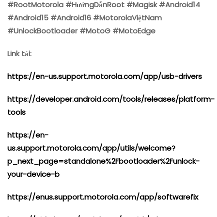
#RootMotorola #HướngDẫnRoot #Magisk #Android14
#Android15 #Android16 #MotorolaViệtNam
#UnlockBootloader #MotoG #MotoEdge
Link tải:
https://en-us.support.motorola.com/app/usb-drivers
https://developer.android.com/tools/releases/platform-
tools
https://en-
us.support.motorola.com/app/utils/welcome?
p_next_page=standalone%2Fbootloader%2Funlock-
your-device-b
https://enus.support.motorola.com/app/softwarefix