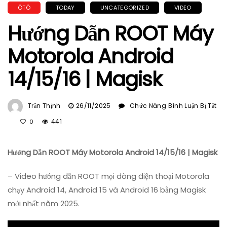
ÔTÔ
TODAY
UNCATEGORIZED
VIDEO
Hướng Dẫn ROOT Máy
Motorola Android
14/15/16 | Magisk
Trần Thịnh
26/11/2025
Chức Năng Bình Luận Bị Tắt
Ở
441
0
Hướng
Dẫn
Hướng Dẫn ROOT Máy Motorola Android 14/15/16 | Magisk
ROOT
Máy
– Video hướng dẫn ROOT mọi dòng điện thoại Motorola
Motorola
Android
chạy Android 14, Android 15 và Android 16 bằng Magisk
14/15/16
mới nhất năm 2025.
|
Magisk