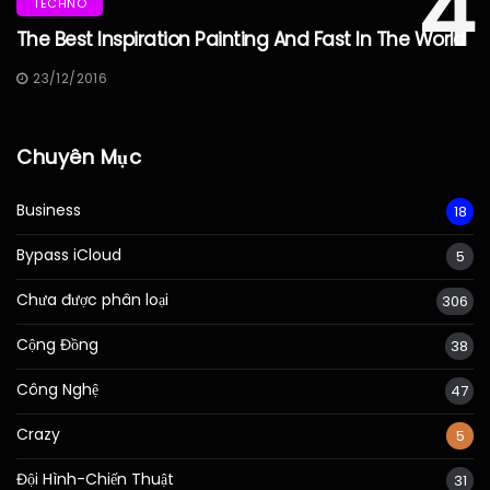
4
TECHNO
The Best Inspiration Painting And Fast In The World
23/12/2016
Chuyên Mục
Business
18
Bypass iCloud
5
Chưa được phân loại
306
Cộng Đồng
38
Công Nghệ
47
Crazy
5
Đội Hình-Chiến Thuật
31