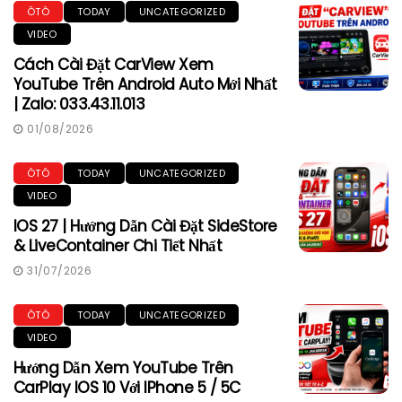
ÔTÔ
TODAY
UNCATEGORIZED
VIDEO
Cách Cài Đặt CarView Xem
YouTube Trên Android Auto Mới Nhất
| Zalo: 033.43.11.013
01/08/2026
ÔTÔ
TODAY
UNCATEGORIZED
VIDEO
IOS 27 | Hướng Dẫn Cài Đặt SideStore
& LiveContainer Chi Tiết Nhất
31/07/2026
ÔTÔ
TODAY
UNCATEGORIZED
VIDEO
Hướng Dẫn Xem YouTube Trên
CarPlay IOS 10 Với IPhone 5 / 5C