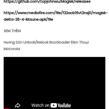
https://github.com/topjohnwu/Magisk/releases
https://www.mediafire.com/file/f22acb16vt2nsj0/magisk-
delta-26-4-kitsune.apk/file
XEM THÊM
Hướng Dẫn Unlock/Relock Bootloader Điện Thoại
Motorola