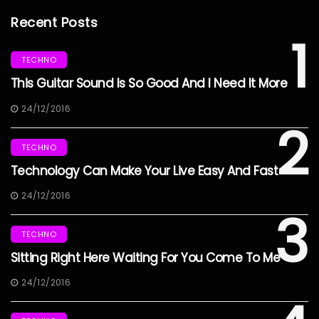
Recent Posts
1
TECHNO
This Guitar Sound Is So Good And I Need It More
24/12/2016
2
TECHNO
Technology Can Make Your Live Easy And Fast
24/12/2016
3
TECHNO
Sitting Right Here Waiting For You Come To Me
24/12/2016