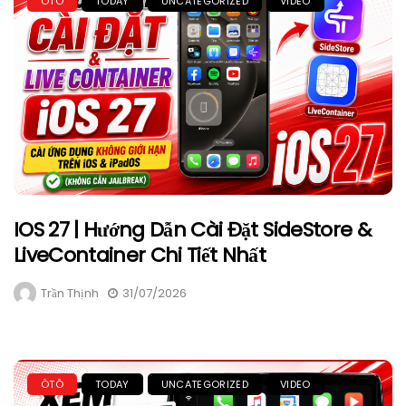
ÔTÔ
TODAY
UNCATEGORIZED
VIDEO
IOS 27 | Hướng Dẫn Cài Đặt SideStore &
LiveContainer Chi Tiết Nhất
Trần Thịnh
31/07/2026
ÔTÔ
TODAY
UNCATEGORIZED
VIDEO