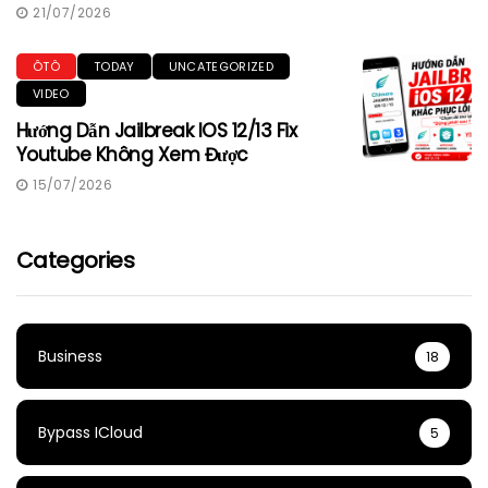
21/07/2026
ÔTÔ
TODAY
UNCATEGORIZED
VIDEO
Hướng Dẫn Jailbreak IOS 12/13 Fix
Youtube Không Xem Được
15/07/2026
Categories
Business
18
Bypass ICloud
5