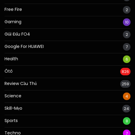
Free Fire
2
Gaming
10
Giải Đấu FO4
2
Google For HUAWEI
7
Health
6
Ôtô
826
Review Cầu Thủ
259
Science
4
Skill-Mẹo
24
Sports
8
Techno
7