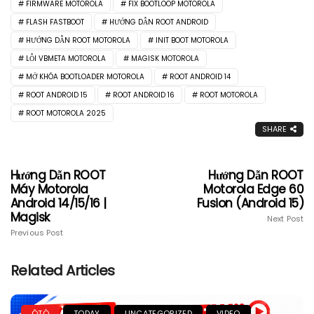
FIRMWARE MOTOROLA
FIX BOOTLOOP MOTOROLA
FLASH FASTBOOT
HƯỚNG DẪN ROOT ANDROID
HƯỚNG DẪN ROOT MOTOROLA
INIT BOOT MOTOROLA
LỖI VBMETA MOTOROLA
MAGISK MOTOROLA
MỞ KHÓA BOOTLOADER MOTOROLA
ROOT ANDROID 14
ROOT ANDROID 15
ROOT ANDROID 16
ROOT MOTOROLA
ROOT MOTOROLA 2025
SHARE
Hướng Dẫn ROOT
Hướng Dẫn ROOT
Máy Motorola
Motorola Edge 60
Android 14/15/16 |
Fusion (Android 15)
Magisk
Next Post
Previous Post
Related Articles
ÔTÔ
TODAY
UNCATEGORIZED
VIDEO