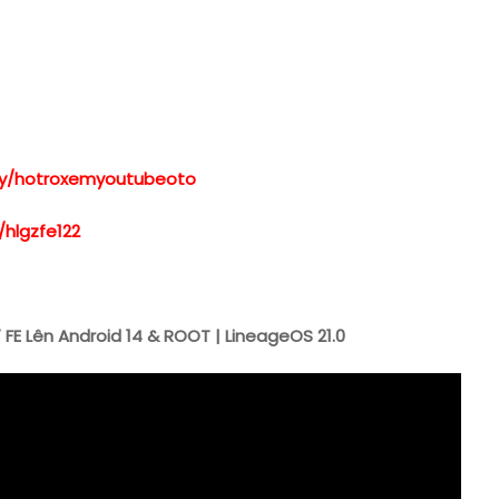
t.ly/hotroxemyoutubeoto
/hlgzfe122
E Lên Android 14 & ROOT | LineageOS 21.0