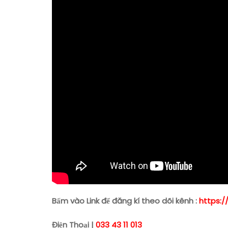
Bấm vào Link để đăng kí theo dõi kênh :
https:/
Điện Thoại |
033 43 11 013