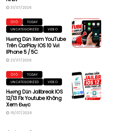
31/07/2026
ÔTÔ
TODAY
UNCATEGORIZED
VIDEO
Hướng Dẫn Xem YouTube
Trên CarPlay IOS 10 Với
IPhone 5 / 5C
21/07/2026
ÔTÔ
TODAY
UNCATEGORIZED
VIDEO
Hướng Dẫn Jailbreak IOS
12/13 Fix Youtube Không
Xem Được
15/07/2026