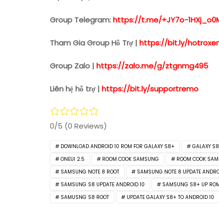
Group Telegram:
https://t.me/+JY7o-1HXj_o0
Tham Gia Group Hỗ Trợ |
https://bit.ly/hotro
Group Zalo |
https://zalo.me/g/ztgnmg495
Liên hệ hỗ trợ |
https://bit.ly/supportremo
0/5
(0 Reviews)
DOWNLOAD ANDROID 10 ROM FOR GALAXY S8+
GALAXY S
ONEUI 2.5
ROOM COOK SAMSUNG
ROOM COOK SAM
SAMSUNG NOTE 8 ROOT
SAMSUNG NOTE 8 UPDATE ANDRO
SAMSUNG S8 UPDATE ANDROID 10
SAMSUNG S8+ UP ROM
SAMUSNG S8 ROOT
UPDATE GALAXY S8+ TO ANDROID 10