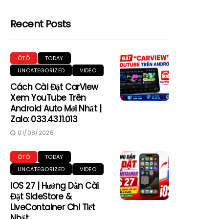
Recent Posts
ÔTÔ
TODAY
UNCATEGORIZED
VIDEO
Cách Cài Đặt CarView
Xem YouTube Trên
Android Auto Mới Nhất |
Zalo: 033.43.11.013
01/08/2026
ÔTÔ
TODAY
UNCATEGORIZED
VIDEO
IOS 27 | Hướng Dẫn Cài
Đặt SideStore &
LiveContainer Chi Tiết
Nhất