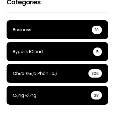
Categories
Business
18
Bypass ICloud
5
Chưa Được Phân Loại
306
Cộng Đồng
38