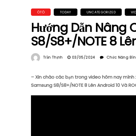
ÔTÔ
TODAY
UNCATEGORIZED
VI
Hướng Dẫn Nâng 
S8/S8+/NOTE 8 Lê
Trần Thịnh
03/05/2024
Chức Năng Bình
– Xin chào các bạn trong video hôm nay mình 
Samsung S8/S8+/NOTE 8 Lên Android 10 Và RO