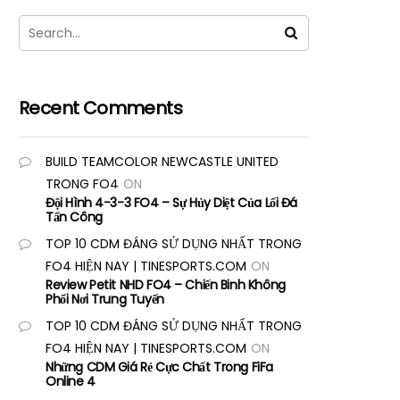
Recent Comments
BUILD TEAMCOLOR NEWCASTLE UNITED
TRONG FO4
ON
Đội Hình 4-3-3 FO4 – Sự Hủy Diệt Của Lối Đá
Tấn Công
TOP 10 CDM ĐÁNG SỬ DỤNG NHẤT TRONG
FO4 HIỆN NAY | TINESPORTS.COM
ON
Review Petit NHD FO4 – Chiến Binh Không
Phổi Nơi Trung Tuyến
TOP 10 CDM ĐÁNG SỬ DỤNG NHẤT TRONG
FO4 HIỆN NAY | TINESPORTS.COM
ON
Những CDM Giá Rẻ Cực Chất Trong FiFa
Online 4