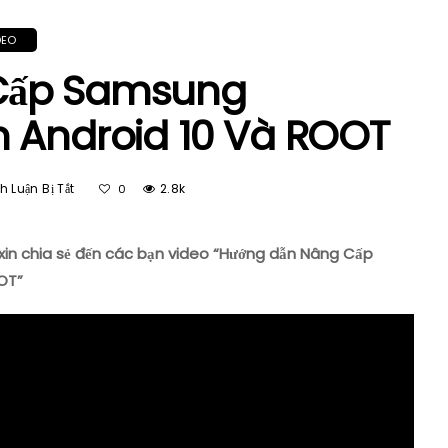
DEO
Cấp Samsung
n Android 10 Và ROOT
Ở
 Luận Bị Tắt
2.8k
0
Hướng
Dẫn
Nâng
xin chia sẻ đến các bạn video “Hướng dẫn Nâng Cấp
Cấp
OT”
Samsung
S8/S8+/NOTE
8
Lên
Android
10
Và