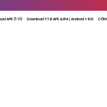
oad APK Ô TÔ
Download Y.T.B APK & IPA | Android + IOS
CÔN