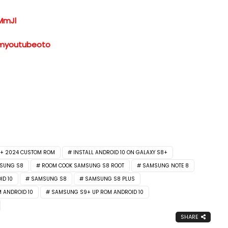
MmJl
xemyoutubeoto
8+ 2024 CUSTOM ROM
INSTALL ANDROID 10 ON GALAXY S8+
SUNG S8
ROOM COOK SAMSUNG S8 ROOT
SAMSUNG NOTE 8
ID 10
SAMSUNG S8
SAMSUNG S8 PLUS
 ANDROID 10
SAMSUNG S9+ UP ROM ANDROID 10
SHARE