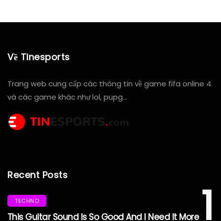
Về Tinesports
Trang web cung cấp các thông tin về game fifa online 4
và các game khác như lol, pupg…
Recent Posts
1
TECHNO
This Guitar Sound Is So Good And I Need It More