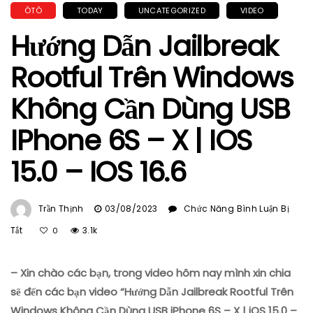
ÔTÔ
TODAY
UNCATEGORIZED
VIDEO
Hướng Dẫn Jailbreak
Rootful Trên Windows
Không Cần Dùng USB
IPhone 6S – X | IOS
15.0 – IOS 16.6
Trần Thịnh
03/08/2023
Chức Năng Bình Luận Bị
Ở
Tắt
3.1k
0
Hướng
Dẫn
– Xin chào các bạn, trong video hôm nay mình xin chia
Jailbreak
Rootful
sẽ đến các bạn video “Hướng Dẫn Jailbreak Rootful Trên
Trên
Windows Không Cần Dùng USB iPhone 6S – X | iOS 15.0 –