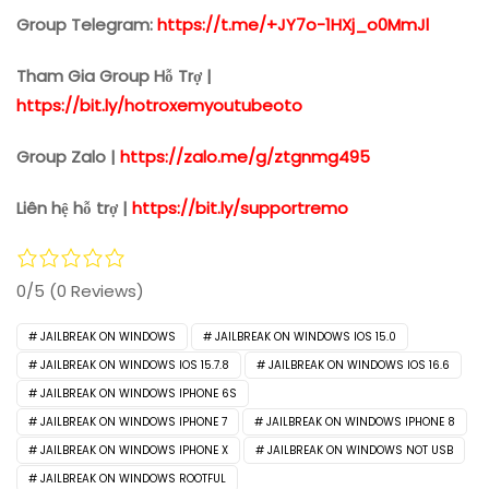
Group Telegram:
https://t.me/+JY7o-1HXj_o0MmJl
Tham Gia Group Hỗ Trợ |
https://bit.ly/hotroxemyoutubeoto
Group Zalo |
https://zalo.me/g/ztgnmg495
Liên hệ hỗ trợ |
https://bit.ly/supportremo
0/5
(0 Reviews)
JAILBREAK ON WINDOWS
JAILBREAK ON WINDOWS IOS 15.0
JAILBREAK ON WINDOWS IOS 15.7.8
JAILBREAK ON WINDOWS IOS 16.6
JAILBREAK ON WINDOWS IPHONE 6S
JAILBREAK ON WINDOWS IPHONE 7
JAILBREAK ON WINDOWS IPHONE 8
JAILBREAK ON WINDOWS IPHONE X
JAILBREAK ON WINDOWS NOT USB
JAILBREAK ON WINDOWS ROOTFUL