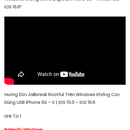
Windows
iOS 16.6”
Không
Cần
Dùng
USB
IPhone
6S
–
X
|
IOS
15.0
–
IOS
16.6
Hướng Dẫn Jailbreak Rootful Trên Windows Không Cần
Dùng USB iPhone 6S – X | iOS 15.0 – iOS 16.6
Link Tải |
Palera1n Windows