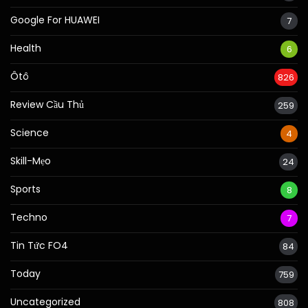
Google For HUAWEI
7
Health
6
Ôtô
826
Review Cầu Thủ
259
Science
4
Skill-Mẹo
24
Sports
8
Techno
7
Tin Tức FO4
84
Today
759
Uncategorized
808