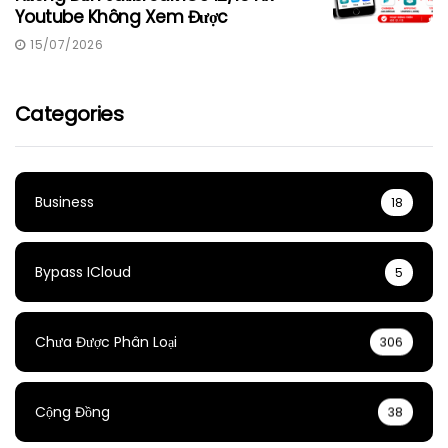
Youtube Không Xem Được
15/07/2026
Categories
Business
18
Bypass ICloud
5
Chưa Được Phân Loại
306
Cộng Đồng
38