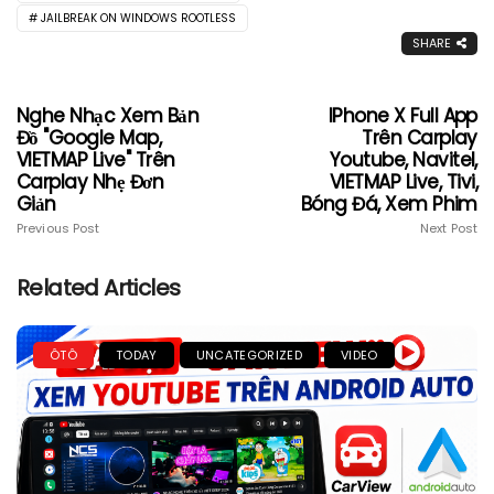
JAILBREAK ON WINDOWS ROOTLESS
SHARE
Nghe Nhạc Xem Bản
IPhone X Full App
Đồ "Google Map,
Trên Carplay
VIETMAP Live" Trên
Youtube, Navitel,
Carplay Nhẹ Đơn
VIETMAP Live, Tivi,
Giản
Bóng Đá, Xem Phim
Previous Post
Next Post
Related Articles
ÔTÔ
TODAY
UNCATEGORIZED
VIDEO