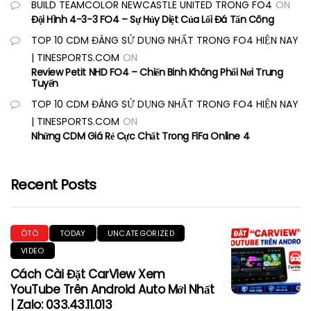
BUILD TEAMCOLOR NEWCASTLE UNITED TRONG FO4
ON
Đội Hình 4-3-3 FO4 – Sự Hủy Diệt Của Lối Đá Tấn Công
TOP 10 CDM ĐÁNG SỬ DỤNG NHẤT TRONG FO4 HIỆN NAY
| TINESPORTS.COM
ON
Review Petit NHD FO4 – Chiến Binh Không Phổi Nơi Trung
Tuyến
TOP 10 CDM ĐÁNG SỬ DỤNG NHẤT TRONG FO4 HIỆN NAY
| TINESPORTS.COM
ON
Những CDM Giá Rẻ Cực Chất Trong FiFa Online 4
Recent Posts
ÔTÔ
TODAY
UNCATEGORIZED
VIDEO
Cách Cài Đặt CarView Xem
YouTube Trên Android Auto Mới Nhất
| Zalo: 033.43.11.013