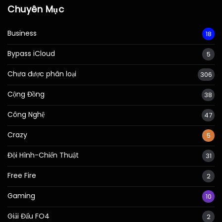
Chuyên Mục
Business
18
Bypass iCloud
5
Chưa được phân loại
306
Cộng Đồng
38
Công Nghệ
47
Crazy
5
Đội Hình-Chiến Thuật
31
Free Fire
2
Gaming
10
Giải Đấu FO4
2