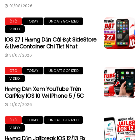
01/08/2026
ÔTÔ
TODAY
UNCATEGORIZED
VIDEO
IOS 27 | Hướng Dẫn Cài Đặt SideStore
& LiveContainer Chi Tiết Nhất
31/07/2026
ÔTÔ
TODAY
UNCATEGORIZED
VIDEO
Hướng Dẫn Xem YouTube Trên
CarPlay IOS 10 Với IPhone 5 / 5C
21/07/2026
ÔTÔ
TODAY
UNCATEGORIZED
VIDEO
Hướng Dẫn Jailbreak IOS 12/13 Fix