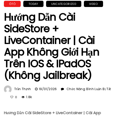
ÔTÔ
TODAY
UNCATEGORIZED
VIDEO
Hướng Dẫn Cài
SideStore +
LiveContainer | Cài
App Không Giới Hạn
Trên IOS & IPadOS
(Không Jailbreak)
Trần Thịnh
19/01/2026
Chức Năng Bình Luận Bị Tắt
Ở
1.8k
0
Hướng
Dẫn
Hướng Dẫn Cài SideStore + LiveContainer | Cài App
Cài