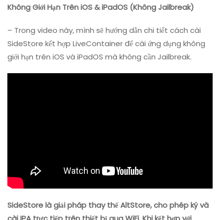
SideStore
Không Giới Hạn Trên iOS & iPadOS (Không Jailbreak)
+
LiveContainer
– Trong video này, mình sẽ hướng dẫn chi tiết cách cài
|
SideStore kết hợp LiveContainer để cài ứng dụng không
Cài
giới hạn trên iOS và iPadOS mà không cần Jailbreak.
App
Không
Giới
Hạn
Trên
IOS
&
IPadOS
(Không
Jailbreak)
SideStore là giải pháp thay thế AltStore, cho phép ký và
cài IPA trực tiếp trên thiết bị qua WiFi. Khi kết hợp với