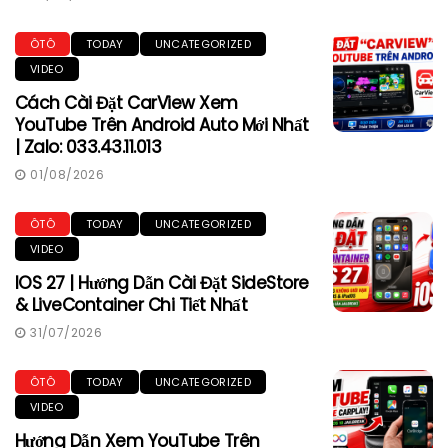
ÔTÔ
TODAY
UNCATEGORIZED
VIDEO
Cách Cài Đặt CarView Xem
YouTube Trên Android Auto Mới Nhất
| Zalo: 033.43.11.013
01/08/2026
ÔTÔ
TODAY
UNCATEGORIZED
VIDEO
IOS 27 | Hướng Dẫn Cài Đặt SideStore
& LiveContainer Chi Tiết Nhất
31/07/2026
ÔTÔ
TODAY
UNCATEGORIZED
VIDEO
Hướng Dẫn Xem YouTube Trên