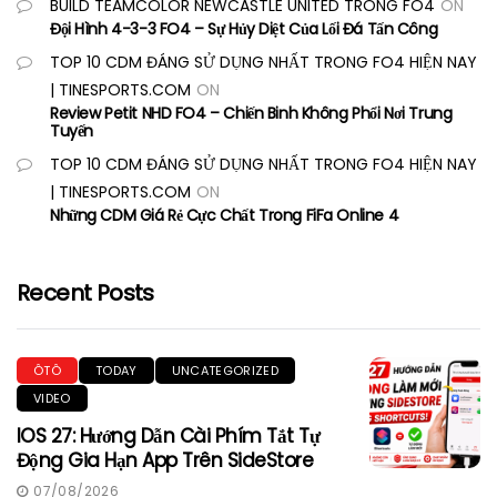
BUILD TEAMCOLOR NEWCASTLE UNITED TRONG FO4
ON
Đội Hình 4-3-3 FO4 – Sự Hủy Diệt Của Lối Đá Tấn Công
TOP 10 CDM ĐÁNG SỬ DỤNG NHẤT TRONG FO4 HIỆN NAY
| TINESPORTS.COM
ON
Review Petit NHD FO4 – Chiến Binh Không Phổi Nơi Trung
Tuyến
TOP 10 CDM ĐÁNG SỬ DỤNG NHẤT TRONG FO4 HIỆN NAY
| TINESPORTS.COM
ON
Những CDM Giá Rẻ Cực Chất Trong FiFa Online 4
Recent Posts
ÔTÔ
TODAY
UNCATEGORIZED
VIDEO
IOS 27: Hướng Dẫn Cài Phím Tắt Tự
Động Gia Hạn App Trên SideStore
07/08/2026