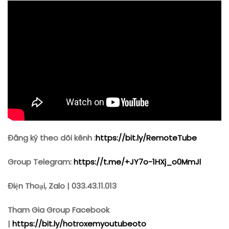
Đăng ký theo dõi kênh :
https://bit.ly/RemoteTube
Group Telegram:
https://t.me/+JY7o-1HXj_o0MmJl
Điện Thoại, Zalo | 033.43.11.013
Tham Gia Group Facebook
|
https://bit.ly/hotroxemyoutubeoto