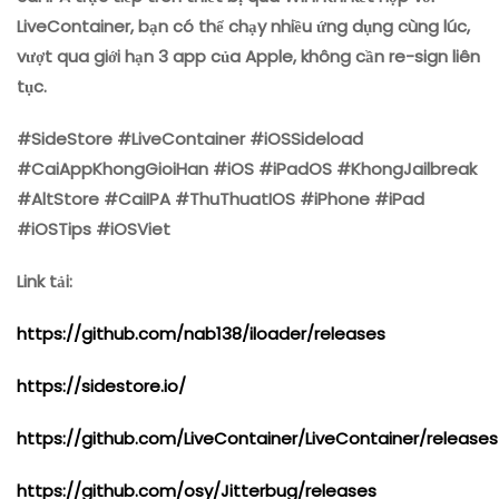
LiveContainer, bạn có thể chạy nhiều ứng dụng cùng lúc,
vượt qua giới hạn 3 app của Apple, không cần re-sign liên
tục.
#SideStore #LiveContainer #iOSSideload
#CaiAppKhongGioiHan #iOS #iPadOS #KhongJailbreak
#AltStore #CaiIPA #ThuThuatIOS #iPhone #iPad
#iOSTips #iOSViet
Link tải:
https://github.com/nab138/iloader/releases
https://sidestore.io/
https://github.com/LiveContainer/LiveContainer/releases
https://github.com/osy/Jitterbug/releases