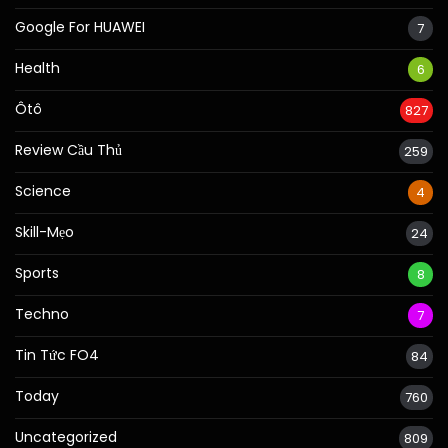
Google For HUAWEI
7
Health
6
Ôtô
827
Review Cầu Thủ
259
Science
4
Skill-Mẹo
24
Sports
8
Techno
7
Tin Tức FO4
84
Today
760
Uncategorized
809