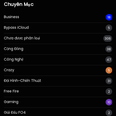
Chuyên Mục
Business
18
Bypass iCloud
5
Chưa được phân loại
306
Cộng Đồng
38
Công Nghệ
47
Crazy
5
Đội Hình-Chiến Thuật
31
Free Fire
2
Gaming
10
Giải Đấu FO4
2