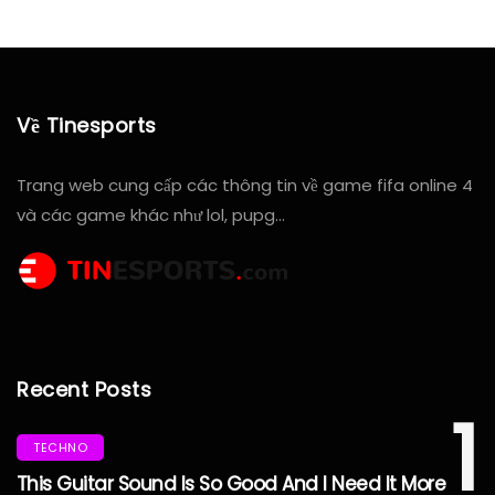
Về Tinesports
Trang web cung cấp các thông tin về game fifa online 4
và các game khác như lol, pupg…
Recent Posts
1
TECHNO
This Guitar Sound Is So Good And I Need It More