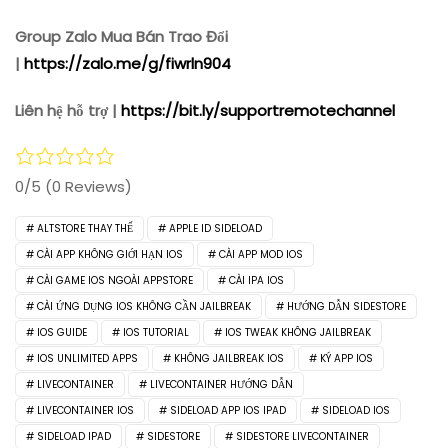
Group Zalo Mua Bán Trao Đổi
|
https://zalo.me/g/fiwrln904
Liên hệ hỗ trợ |
https://bit.ly/supportremotechannel
0/5
(0 Reviews)
ALTSTORE THAY THẾ
APPLE ID SIDELOAD
CÀI APP KHÔNG GIỚI HẠN IOS
CÀI APP MOD IOS
CÀI GAME IOS NGOÀI APPSTORE
CÀI IPA IOS
CÀI ỨNG DỤNG IOS KHÔNG CẦN JAILBREAK
HƯỚNG DẪN SIDESTORE
IOS GUIDE
IOS TUTORIAL
IOS TWEAK KHÔNG JAILBREAK
IOS UNLIMITED APPS
KHÔNG JAILBREAK IOS
KÝ APP IOS
LIVECONTAINER
LIVECONTAINER HƯỚNG DẪN
LIVECONTAINER IOS
SIDELOAD APP IOS IPAD
SIDELOAD IOS
SIDELOAD IPAD
SIDESTORE
SIDESTORE LIVECONTAINER