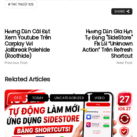
THỦ THUẬT IOS
SHARE
Hướng Dẫn Cài Đặt
Hướng Dẫn Gia Hạn
Xem Youtube Trên
Tự Động "SideStore"
Carplay Với
Fix Lỗi “Unknown
Jailbreak Palehide
Action” Trên Refresh
(Roothide)
Shortcut
Previous Post
Next Post
Related Articles
ÔTÔ
TODAY
UNCATEGORIZED
VIDEO