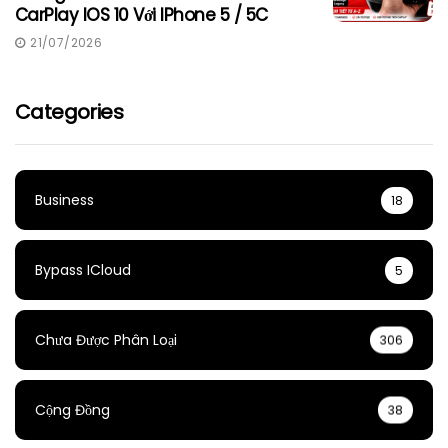
CarPlay IOS 10 Với IPhone 5 / 5C
21/07/2026
Categories
Business
18
Bypass ICloud
5
Chưa Được Phân Loại
306
Cộng Đồng
38