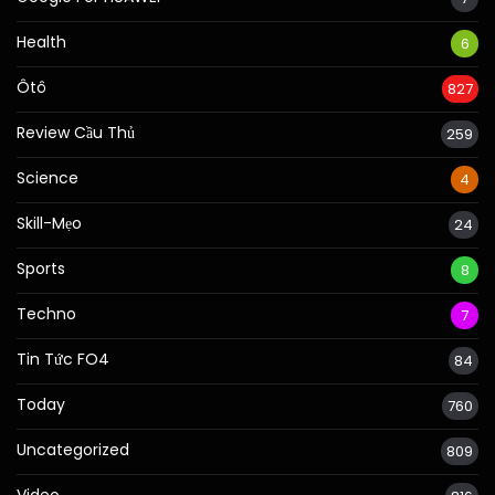
Health
6
Ôtô
827
Review Cầu Thủ
259
Science
4
Skill-Mẹo
24
Sports
8
Techno
7
Tin Tức FO4
84
Today
760
Uncategorized
809
Video