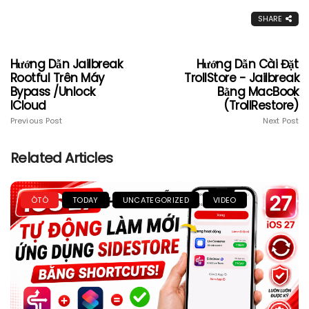
SHARE
Hướng Dẫn Jailbreak
Hướng Dẫn Cài Đặt
Rootful Trên Máy
TrollStore - Jailbreak
Bypass /Unlock
Bằng MacBook
ICloud
(TrollRestore)
Previous Post
Next Post
Related Articles
ÔTÔ
TODAY
UNCATEGORIZED
VIDEO