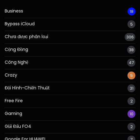
Business
18
Bypass iCloud
5
Chưa được phân loại
306
Cộng Đồng
38
Công Nghệ
47
Crazy
5
Đội Hình-Chiến Thuật
31
Free Fire
2
Gaming
10
Giải Đấu FO4
2
Google For HUAWEI
7