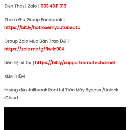
Điện Thoại, Zalo |
033.43.11.013
Tham Gia Group Facebook |
https://bit.ly/hotroxemyoutubeoto
Group Zalo Mua Bán Trao Đổi |
https://zalo.me/g/fiwrln904
Liên hệ hỗ trợ |
https://bit.ly/supportremotechannel
XEM THÊM
Hướng dẫn Jailbreak Rootful Trên Máy Bypass /Unlock
iCloud