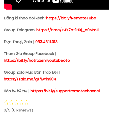
Đăng kí theo dõi kênh :
https://bit.ly/RemoteTube
Group Telegram:
https://t.me/+JY7o-1HXj_o0MmJl
Điện Thoại, Zalo |
033.43.11.013
Tham Gia Group Facebook |
https://bit.ly/hotroxemyoutubeoto
Group Zalo Mua Bán Trao Đổi |
https://zalo.me/g/fiwrln904
Liên hệ hỗ trợ |
https://bit.ly/supportremotechannel
0/5
(0 Reviews)