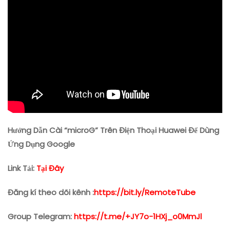
Huawei
Để
Dùng
Ứng
Dụng
Google
Hướng Dẫn Cài “microG” Trên Điện Thoại Huawei Để Dùng
Ứng Dụng Google
Link Tải:
Tại Đây
Đăng kí theo dõi kênh :
https://bit.ly/RemoteTube
Group Telegram:
https://t.me/+JY7o-1HXj_o0MmJl