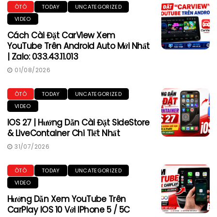
ÔTÔ
TODAY
UNCATEGORIZED
VIDEO
Cách Cài Đặt CarView Xem
YouTube Trên Android Auto Mới Nhất
| Zalo: 033.43.11.013
01/08/2026
ÔTÔ
TODAY
UNCATEGORIZED
VIDEO
IOS 27 | Hướng Dẫn Cài Đặt SideStore
& LiveContainer Chi Tiết Nhất
31/07/2026
ÔTÔ
TODAY
UNCATEGORIZED
VIDEO
Hướng Dẫn Xem YouTube Trên
CarPlay IOS 10 Với IPhone 5 / 5C