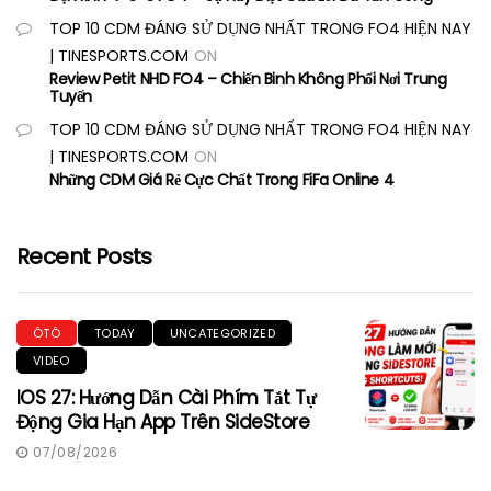
TOP 10 CDM ĐÁNG SỬ DỤNG NHẤT TRONG FO4 HIỆN NAY
| TINESPORTS.COM
ON
Review Petit NHD FO4 – Chiến Binh Không Phổi Nơi Trung
Tuyến
TOP 10 CDM ĐÁNG SỬ DỤNG NHẤT TRONG FO4 HIỆN NAY
| TINESPORTS.COM
ON
Những CDM Giá Rẻ Cực Chất Trong FiFa Online 4
Recent Posts
ÔTÔ
TODAY
UNCATEGORIZED
VIDEO
IOS 27: Hướng Dẫn Cài Phím Tắt Tự
Động Gia Hạn App Trên SideStore
07/08/2026