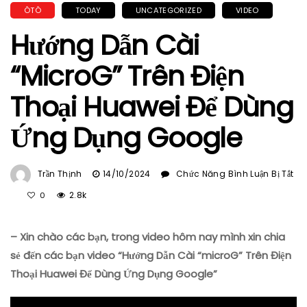
ÔTÔ
TODAY
UNCATEGORIZED
VIDEO
Hướng Dẫn Cài
“microG” Trên Điện
Thoại Huawei Để Dùng
Ứng Dụng Google
Trần Thịnh
14/10/2024
Chức Năng Bình Luận Bị Tắt
Ở
2.8k
0
Hướng
Dẫn
– Xin chào các bạn, trong video hôm nay mình xin chia
Cài
“microG”
sẻ đến các bạn video “Hướng Dẫn Cài “microG” Trên Điện
Trên
Thoại Huawei Để Dùng Ứng Dụng Google”
Điện
Thoại