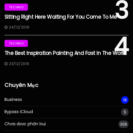
3
TECHNO
Sitting Right Here Waiting For You Come To Me
24/12/2016
4
TECHNO
The Best Inspiration Painting And Fast In The World
23/12/2016
Chuyên Mục
Business
18
Bypass iCloud
5
Chưa được phân loại
306