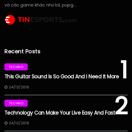
và các game khác như lol, pupg…
Recent Posts
1
TECHNO
This Guitar Sound Is So Good And I Need It More
24/12/2016
2
TECHNO
Technology Can Make Your Live Easy And Fast
24/12/2016