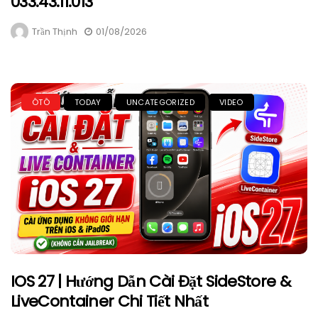
033.43.11.013
Trần Thịnh
01/08/2026
ÔTÔ
TODAY
UNCATEGORIZED
VIDEO
IOS 27 | Hướng Dẫn Cài Đặt SideStore &
LiveContainer Chi Tiết Nhất