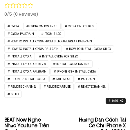
0/5
(0 Reviews)
CYDIA
CYDIA ON IOS 15.7.8
CYDIA ON IOS 16.6
CYDIA PALERA1N
FROM SILEO
HOW TO INSTALL CYDIA FROM SILEO JAILBREAK PALERA1N
HOW TO INSTALL CYDIA PALERA1N
HOW TO INSTALL CYDIA SILEO
INSTALL CYDIA
INSTALL CYDIA FOR SILEO
INSTALL CYDIA IOS 15.7.8
INSTALL CYDIA IOS 16.6
INSTALL CYDIA PALERA1N
IPHONE 6S+ INSTALL CYDIA
IPHONE 7 INSTALL CYDIA
JAILBREAK
PALERA1N
REMOTE CHANNEL
REMOTECARTUBE
REMOTECHANNEL
SILEO
SHARE
BEAT Now Nghe
Hướng Dẫn Cách Tải
Nhạc Youtune Trên
Cử Chỉ IPhone X