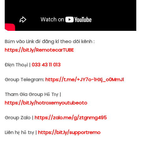
Bấm vào Link để đăng kí theo dõi kênh :
https://bit.ly/RemotecarTUBE
Điện Thoại |
033 43 11 013
Group Telegram:
https://t.me/+JY7o-1HXj_o0MmJl
Tham Gia Group Hỗ Trợ |
https://bit.ly/hotroxemyoutubeoto
Group Zalo |
https://zalo.me/g/ztgnmg495
Liên hệ hỗ trợ |
https://bit.ly/supportremo