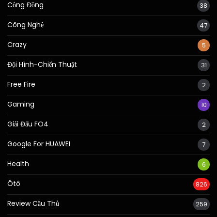
Cộng Đồng
38
Công Nghệ
47
Crazy
5
Đội Hình-Chiến Thuật
31
Free Fire
2
Gaming
10
Giải Đấu FO4
2
Google For HUAWEI
7
Health
6
Ôtô
826
Review Cầu Thủ
259