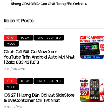
Những CDM Giá Rẻ Cực Chất Trong FiFa Online 4
Recent Posts
ÔTÔ
TODAY
UNCATEGORIZED
VIDEO
Cách Cài Đặt CarView Xem
YouTube Trên Android Auto Mới Nhất
| Zalo: 033.43.11.013
01/08/2026
ÔTÔ
TODAY
UNCATEGORIZED
VIDEO
IOS 27 | Hướng Dẫn Cài Đặt SideStore
& LiveContainer Chi Tiết Nhất
31/07/2026