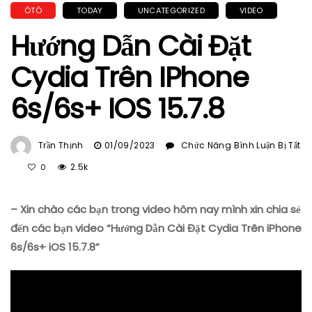
ÔTÔ
TODAY
UNCATEGORIZED
VIDEO
Hướng Dẫn Cài Đặt
Cydia Trên IPhone
6s/6s+ IOS 15.7.8
Trần Thịnh
01/09/2023
Chức Năng Bình Luận Bị Tắt
Ở
2.5k
0
Hướng
Dẫn
– Xin chào các bạn trong video hôm nay mình xin chia sẻ
Cài
Đặt
đến các bạn video “Hướng Dẫn Cài Đặt Cydia Trên iPhone
Cydia
6s/6s+ iOS 15.7.8”
Trên
IPhone
6s/6s+
IOS