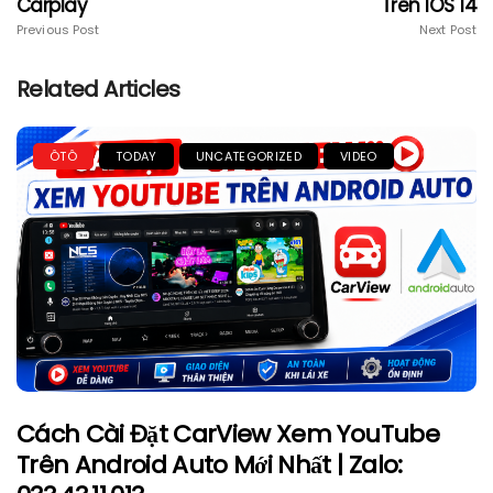
Carplay
Trên IOS 14
Previous Post
Next Post
Related Articles
ÔTÔ
TODAY
UNCATEGORIZED
VIDEO
Cách Cài Đặt CarView Xem YouTube
Trên Android Auto Mới Nhất | Zalo: