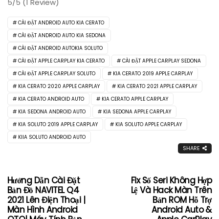
5/5
(1 Review)
CÀI ĐẶT ANDROID AUTO KIA CERATO
CÀI ĐẶT ANDROID AUTO KIA SEDONA
CÀI ĐẶT ANDROID AUTOKIA SOLUTO
CÀI ĐẶT APPLE CARPLAY KIA CERATO
CÀI ĐẶT APPLE CARPLAY SEDONA
CÀI ĐẶT APPLE CARPLAY SOLUTO
KIA CERATO 2019 APPLE CARPLAY
KIA CERATO 2020 APPLE CARPLAY
KIA CERATO 2021 APPLE CARPLAY
KIA CERATO ANDROID AUTO
KIA CERATO APPLE CARPLAY
KIA SEDONA ANDROID AUTO
KIA SEDONA APPLE CARPLAY
KIA SOLUTO 2019 APPLE CARPLAY
KIA SOLUTO APPLE CARPLAY
KIIA SOLUTO ANDROID AUTO
SHARE
Hướng Dẫn Cài Đặt
Fix Số Seri Không Hợp
Bản Đồ NAVITEL Q4
Lệ Và Hack Màn Trên
2021 Lên Điện Thoại |
Bản ROM Hỗ Trợ
Màn Hình Android
Android Auto &