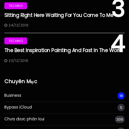
3
TECHNO
Sitting Right Here Waiting For You Come To Me
24/12/2016
4
TECHNO
The Best Inspiration Painting And Fast In The World
23/12/2016
Chuyên Mục
Business
18
Bypass iCloud
5
Chưa được phân loại
306