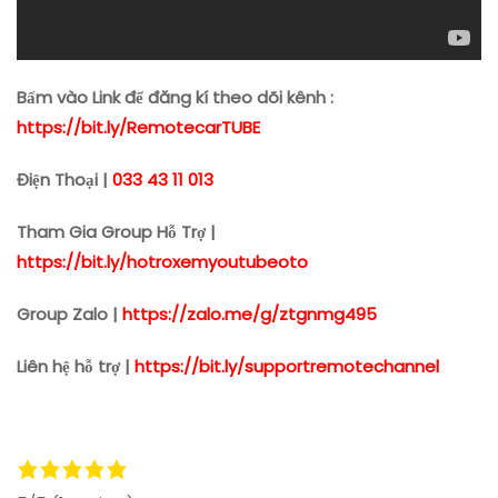
Bấm vào Link để đăng kí theo dõi kênh :
https://bit.ly/RemotecarTUBE
Điện Thoại |
033 43 11 013
Tham Gia Group Hỗ Trợ |
https://bit.ly/hotroxemyoutubeoto
Group Zalo |
https://zalo.me/g/ztgnmg495
Liên hệ hỗ trợ |
https://bit.ly/supportremotechannel