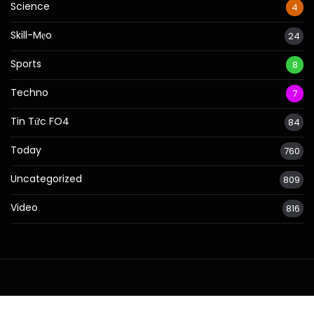
Science
4
Skill-Mẹo
24
Sports
8
Techno
7
Tin Tức FO4
84
Today
760
Uncategorized
809
Video
816