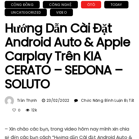
CỘNG ĐỒNG
CÔNG NGHỆ
ÔTÔ
TODAY
UNCATEGORIZED
VIDEO
Hướng Dẫn Cài Đặt
Android Auto & Apple
Carplay Trên KIA
CERATO – SEDONA –
SOLUTO
Trần Thịnh
23/02/2022
Chức Năng Bình Luận Bị Tắt
Ở
12k
0
Hướng
Dẫn
– Xin chào các bạn, trong video hôm nay mình xin chia
Cài
Đặt
sẽ đến các bạn cách “Hướng dẫn Cài đặt Android Auto &