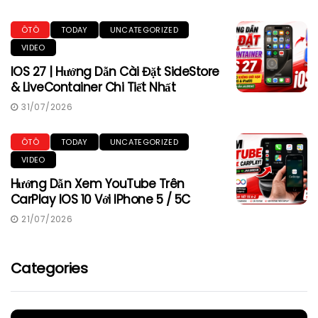
ÔTÔ
TODAY
UNCATEGORIZED
VIDEO
IOS 27 | Hướng Dẫn Cài Đặt SideStore
& LiveContainer Chi Tiết Nhất
31/07/2026
ÔTÔ
TODAY
UNCATEGORIZED
VIDEO
Hướng Dẫn Xem YouTube Trên
CarPlay IOS 10 Với IPhone 5 / 5C
21/07/2026
Categories