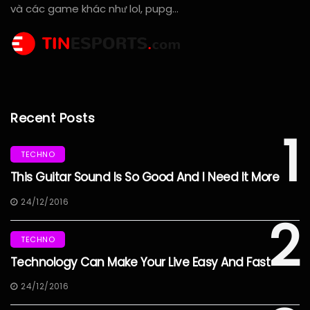
và các game khác như lol, pupg…
Recent Posts
1
TECHNO
This Guitar Sound Is So Good And I Need It More
24/12/2016
2
TECHNO
Technology Can Make Your Live Easy And Fast
24/12/2016