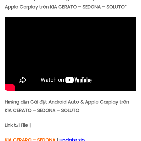
Android
Apple Carplay trên KIA CERATO – SEDONA – SOLUTO”
Auto
&
Apple
Carplay
Trên
KIA
CERATO
–
SEDONA
–
SOLUTO
Hướng dẫn Cài đặt Android Auto & Apple Carplay trên
KIA CERATO – SEDONA – SOLUTO
Link tải File |
KIA CERARO – SEDONA
|
update.zip