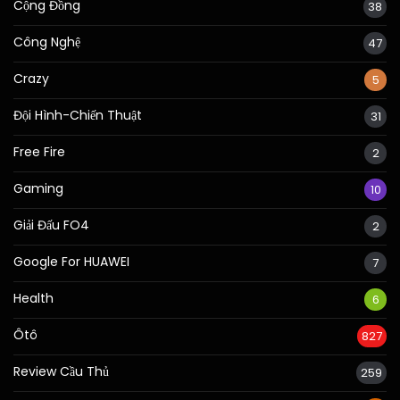
Cộng Đồng
38
Công Nghệ
47
Crazy
5
Đội Hình-Chiến Thuật
31
Free Fire
2
Gaming
10
Giải Đấu FO4
2
Google For HUAWEI
7
Health
6
Ôtô
827
Review Cầu Thủ
259