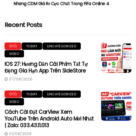
Những CDM Giá Rẻ Cực Chất Trong FiFa Online 4
Recent Posts
ÔTÔ
TODAY
UNCATEGORIZED
VIDEO
IOS 27: Hướng Dẫn Cài Phím Tắt Tự
Động Gia Hạn App Trên SideStore
07/08/2026
ÔTÔ
TODAY
UNCATEGORIZED
VIDEO
Cách Cài Đặt CarView Xem
YouTube Trên Android Auto Mới Nhất
| Zalo: 033.43.11.013
01/08/2026