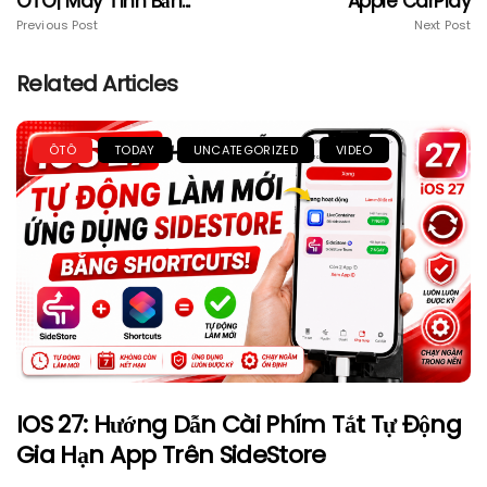
OTO| Máy Tính Bản...
Apple CarPlay
Previous Post
Next Post
Related Articles
ÔTÔ
TODAY
UNCATEGORIZED
VIDEO
IOS 27: Hướng Dẫn Cài Phím Tắt Tự Động
Gia Hạn App Trên SideStore