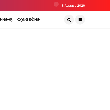
8 August, 2026
G NGHỆ
CỘNG ĐỒNG