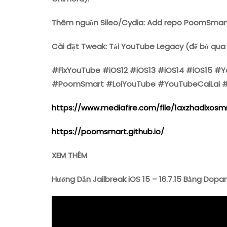
Thêm nguồn Sileo/Cydia: Add repo PoomSmart
Cài đặt Tweak: Tải YouTube Legacy (để bỏ qua c
#FixYouTube #iOS12 #iOS13 #iOS14 #iOS15 #Y
#PoomSmart #LoiYouTube #YouTubeCaiLai 
https://www.mediafire.com/file/1axzhadlxosmn
https://poomsmart.github.io/
XEM THÊM
Hướng Dẫn Jailbreak iOS 15 – 16.7.15 Bằng Dop