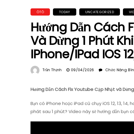
ÔTÔ
TODAY
UNCATEGORIZED
VI
Hướng Dẫn Cách F
Và Dừng 1 Phút Kh
IPhone/iPad IOS 12
Trần Thịnh
09/04/2026
Chức Năng Bình
Hướng Dẫn Cách Fix Youtube Cập Nhật và Dừng 1
Bạn có iPhone hoặc iPad cũ chạy iOS 12, 13, 14,
phát sau 1 phút? Video này sẽ hướng dẫn bạn c