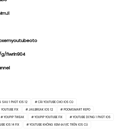
MmJl
otroxemyoutubeoto
/g/fiwrln904
annel
 SAU 1 PHÚT IOS 12
CÀI YOUTUBE CHO IOS CŨ
 YOUTUBE FIX
JAILBREAK IOS 12
POOMSMART REPO
YOUPIP TWEAK
YOUPIP YOUTUBE FIX
YOUTUBE DỪNG 1 PHÚT IOS
UBE IOS 14 FIX
YOUTUBE KHÔNG XEM ĐƯỢC TRÊN IOS CŨ