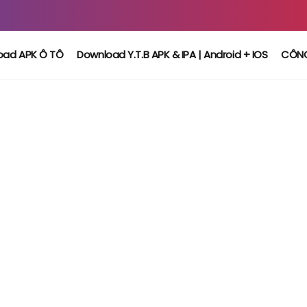
oad APK Ô TÔ
Download Y.T.B APK & IPA | Android + IOS
CÔN