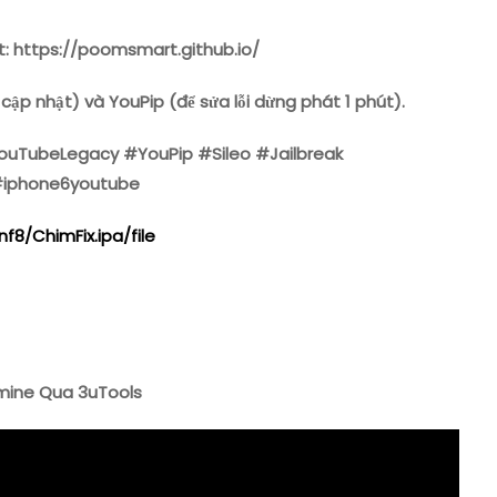
: https://poomsmart.github.io/
ập nhật) và YouPip (để sửa lỗi dừng phát 1 phút).
ouTubeLegacy #YouPip #Sileo #Jailbreak
#iphone6youtube
f8/ChimFix.ipa/file
amine Qua 3uTools