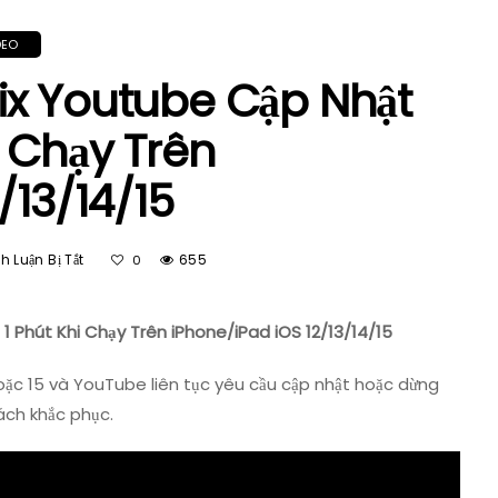
DEO
ix Youtube Cập Nhật
i Chạy Trên
/13/14/15
Ở
 Luận Bị Tắt
655
0
Hướng
Dẫn
Cách
 Phút Khi Chạy Trên iPhone/iPad iOS 12/13/14/15
Fix
Youtube
 hoặc 15 và YouTube liên tục yêu cầu cập nhật hoặc dừng
Cập
ách khắc phục.
Nhật
Và
Dừng