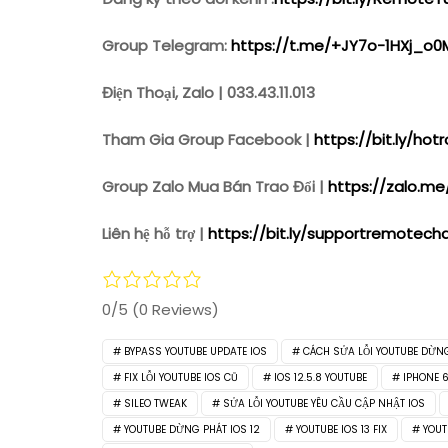
Group Telegram:
https://t.me/+JY7o-1HXj_o0
Điện Thoại, Zalo | 033.43.11.013
Tham Gia Group Facebook |
https://bit.ly/h
Group Zalo Mua Bán Trao Đổi |
https://zalo.me
Liên hệ hỗ trợ |
https://bit.ly/supportremotech
0/5
(0 Reviews)
BYPASS YOUTUBE UPDATE IOS
CÁCH SỬA LỖI YOUTUBE DỪNG
FIX LỖI YOUTUBE IOS CŨ
IOS 12.5.8 YOUTUBE
IPHONE 6
SILEO TWEAK
SỬA LỖI YOUTUBE YÊU CẦU CẬP NHẬT IOS
YOUTUBE DỪNG PHÁT IOS 12
YOUTUBE IOS 13 FIX
YOUT