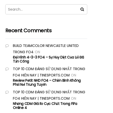
Recent Comments
BUILD TEAMCOLOR NEWCASTLE UNITED
TRONG FO4
ON
Đội Hình 4-3-3 FO4 – Sự Hủy Diệt Của Lối Đá
Tấn Công
TOP 10 CDM ĐÁNG SỬ DỤNG NHẤT TRONG
FO4 HIỆN NAY | TINESPORTS.COM
ON
Review Petit NHD FO4 – Chiến Binh Không
Phổi Nơi Trung Tuyến
TOP 10 CDM ĐÁNG SỬ DỤNG NHẤT TRONG
FO4 HIỆN NAY | TINESPORTS.COM
ON
Những CDM Giá Rẻ Cực Chất Trong FiFa
Online 4