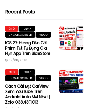
Recent Posts
ÔTÔ
TODAY
UNCATEGORIZED
VIDEO
IOS 27: Hướng Dẫn Cài
Phím Tắt Tự Động Gia
Hạn App Trên SideStore
07/08/2026
ÔTÔ
TODAY
UNCATEGORIZED
VIDEO
Cách Cài Đặt CarView
Xem YouTube Trên
Android Auto Mới Nhất |
Zalo: 033.43.11.013