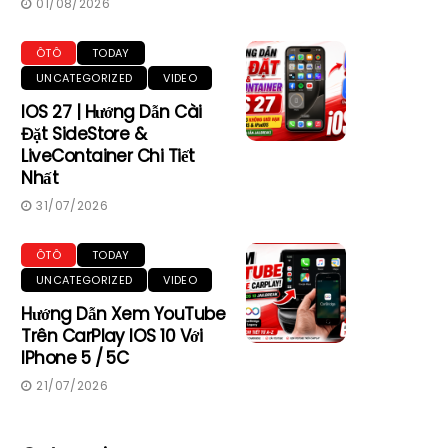
01/08/2026
ÔTÔ
TODAY
UNCATEGORIZED
VIDEO
IOS 27 | Hướng Dẫn Cài
Đặt SideStore &
LiveContainer Chi Tiết
Nhất
31/07/2026
ÔTÔ
TODAY
UNCATEGORIZED
VIDEO
Hướng Dẫn Xem YouTube
Trên CarPlay IOS 10 Với
IPhone 5 / 5C
21/07/2026