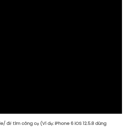
1
Phút
Khi
Chạy
Trên
IPhone/iPad
IOS
12/13/14/15
de/ để tìm công cụ (Ví dụ: iPhone 6 iOS 12.5.8 dùng