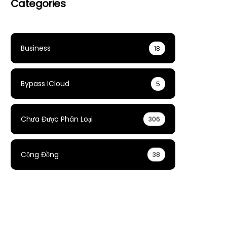
Categories
Business
18
Bypass ICloud
5
Chưa Được Phân Loại
306
Cộng Đồng
38