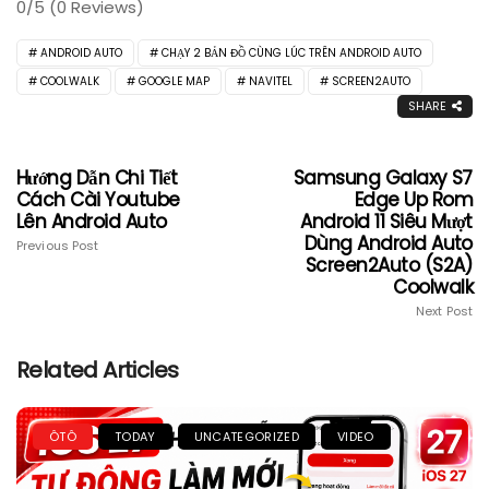
0/5
(0 Reviews)
ANDROID AUTO
CHẠY 2 BẢN ĐỒ CÙNG LÚC TRÊN ANDROID AUTO
COOLWALK
GOOGLE MAP
NAVITEL
SCREEN2AUTO
SHARE
Hướng Dẫn Chi Tiết
Samsung Galaxy S7
Cách Cài Youtube
Edge Up Rom
Lên Android Auto
Android 11 Siêu Mượt
Dùng Android Auto
Previous Post
Screen2Auto (S2A)
Coolwalk
Next Post
Related Articles
ÔTÔ
TODAY
UNCATEGORIZED
VIDEO