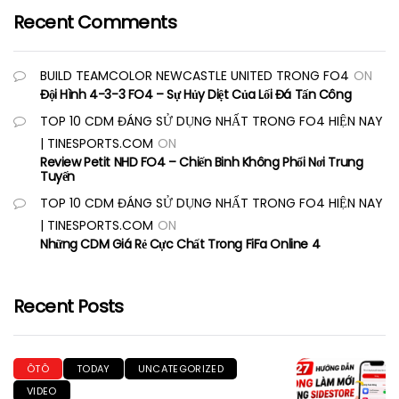
Recent Comments
BUILD TEAMCOLOR NEWCASTLE UNITED TRONG FO4
ON
Đội Hình 4-3-3 FO4 – Sự Hủy Diệt Của Lối Đá Tấn Công
TOP 10 CDM ĐÁNG SỬ DỤNG NHẤT TRONG FO4 HIỆN NAY
| TINESPORTS.COM
ON
Review Petit NHD FO4 – Chiến Binh Không Phổi Nơi Trung
Tuyến
TOP 10 CDM ĐÁNG SỬ DỤNG NHẤT TRONG FO4 HIỆN NAY
| TINESPORTS.COM
ON
Những CDM Giá Rẻ Cực Chất Trong FiFa Online 4
Recent Posts
ÔTÔ
TODAY
UNCATEGORIZED
VIDEO