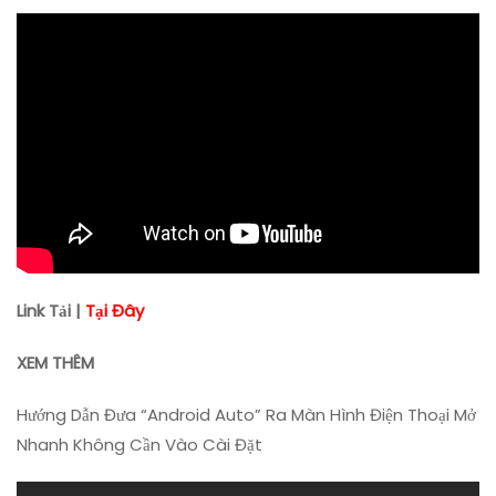
Navitel,
Youtube
Cùng
Lúc
Trên
Android
Auto
Link Tải |
Tại Đây
XEM THÊM
Hướng Dẫn Đưa “Android Auto” Ra Màn Hình Điện Thoại Mở
Nhanh Không Cần Vào Cài Đặt