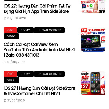
IOS 27: Hướng Dẫn Cài Phím Tắt Tự
Động Gia Hạn App Trên SideStore
07/08/2026
ÔTÔ
TODAY
UNCATEGORIZED
VIDEO
Cách Cài Đặt CarView Xem
YouTube Trên Android Auto Mới Nhất
| Zalo: 033.43.11.013
01/08/2026
ÔTÔ
TODAY
UNCATEGORIZED
VIDEO
IOS 27 | Hướng Dẫn Cài Đặt SideStore
& LiveContainer Chi Tiết Nhất
31/07/2026