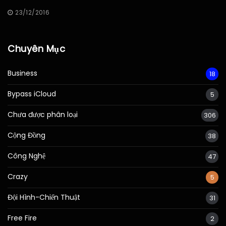
23/12/2016
Chuyên Mục
Business
18
Bypass iCloud
5
Chưa được phân loại
306
Cộng Đồng
38
Công Nghệ
47
Crazy
5
Đội Hình-Chiến Thuật
31
Free Fire
2