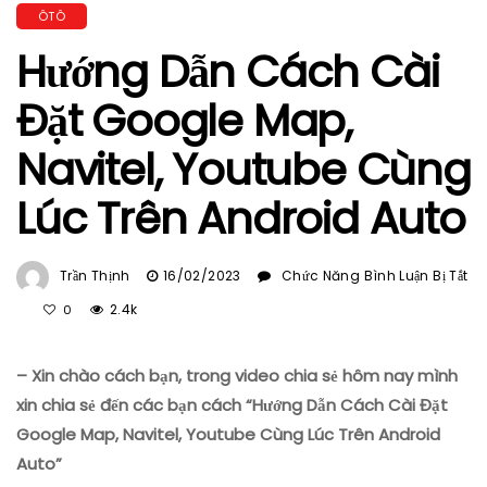
ÔTÔ
Hướng Dẫn Cách Cài
Đặt Google Map,
Navitel, Youtube Cùng
Lúc Trên Android Auto
Trần Thịnh
16/02/2023
Chức Năng Bình Luận Bị Tắt
Ở
2.4k
0
Hướng
Dẫn
– Xin chào cách bạn, trong video chia sẻ hôm nay mình
Cách
Cài
xin chia sẻ đến các bạn cách “Hướng Dẫn Cách Cài Đặt
Đặt
Google Map, Navitel, Youtube Cùng Lúc Trên Android
Google
Auto”
Map,