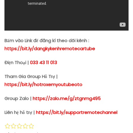
Bấm vào Link để đăng kí theo dõi kênh :
https://bit.ly/dangkykenhremotecartube
Điện Thoại |
033 43 11 013
Tham Gia Group Hỗ Trợ |
https://bit.ly/hotroxemyoutubeoto
Group Zalo |
https://zalo.me/g/ztgnmg495
Liên hệ hỗ trợ |
https://bit.ly/supportremotechannel