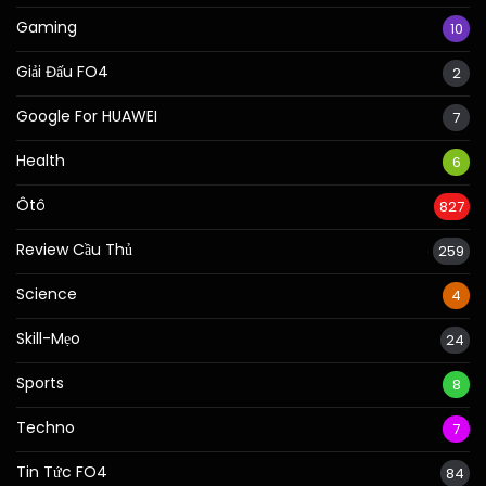
Gaming
10
Giải Đấu FO4
2
Google For HUAWEI
7
Health
6
Ôtô
827
Review Cầu Thủ
259
Science
4
Skill-Mẹo
24
Sports
8
Techno
7
Tin Tức FO4
84