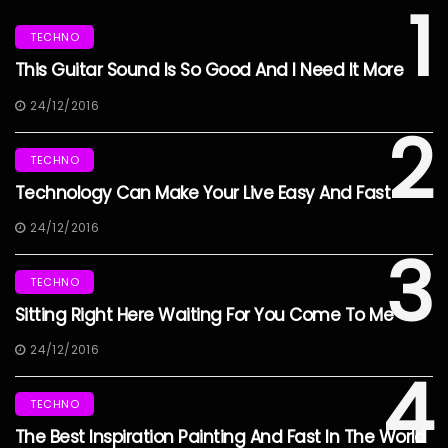
1
TECHNO
This Guitar Sound Is So Good And I Need It More
24/12/2016
2
TECHNO
Technology Can Make Your Live Easy And Fast
24/12/2016
3
TECHNO
Sitting Right Here Waiting For You Come To Me
24/12/2016
4
TECHNO
The Best Inspiration Painting And Fast In The World