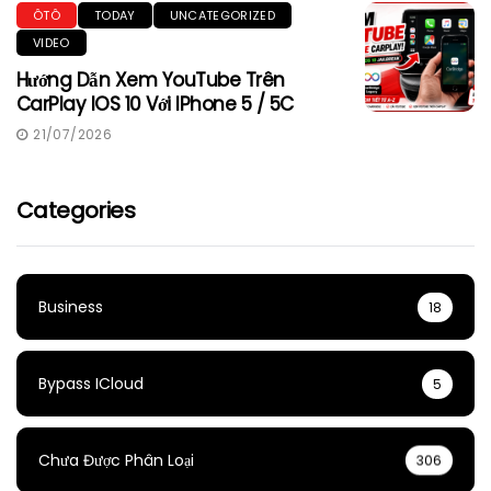
ÔTÔ
TODAY
UNCATEGORIZED
VIDEO
Hướng Dẫn Xem YouTube Trên
CarPlay IOS 10 Với IPhone 5 / 5C
21/07/2026
Categories
Business
18
Bypass ICloud
5
Chưa Được Phân Loại
306