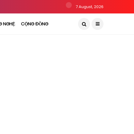
7 August, 2026
G NGHỆ
CỘNG ĐỒNG