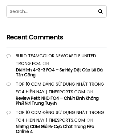
Recent Comments
BUILD TEAMCOLOR NEWCASTLE UNITED
TRONG FO4
ON
Đội Hình 4-3-3 FO4 – Sự Hủy Diệt Của Lối Đá
Tấn Công
TOP 10 CDM ĐÁNG SỬ DỤNG NHẤT TRONG
FO4 HIỆN NAY | TINESPORTS.COM
ON
Review Petit NHD FO4 – Chiến Binh Không
Phổi Nơi Trung Tuyến
TOP 10 CDM ĐÁNG SỬ DỤNG NHẤT TRONG
FO4 HIỆN NAY | TINESPORTS.COM
ON
Những CDM Giá Rẻ Cực Chất Trong FiFa
Online 4