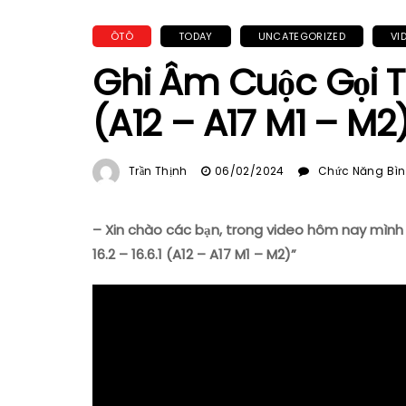
ÔTÔ
TODAY
UNCATEGORIZED
VI
Ghi Âm Cuộc Gọi Trê
(A12 – A17 M1 – M2
Trần Thịnh
06/02/2024
Chức Năng Bình
– Xin chào các bạn, trong video hôm nay mình 
16.2 – 16.6.1 (A12 – A17 M1 – M2)”