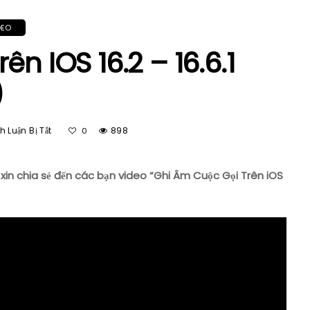
DEO
n IOS 16.2 – 16.6.1
)
Ở
 Luận Bị Tắt
898
0
Ghi
Âm
Cuộc
xin chia sẻ đến các bạn video “Ghi Âm Cuộc Gọi Trên iOS
Gọi
Trên
IOS
16.2
–
16.6.1
(A12
–