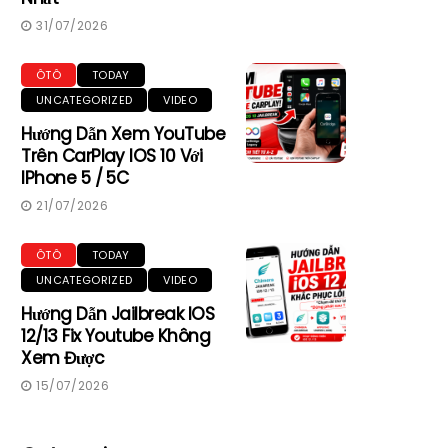
31/07/2026
ÔTÔ
TODAY
UNCATEGORIZED
VIDEO
Hướng Dẫn Xem YouTube
Trên CarPlay IOS 10 Với
IPhone 5 / 5C
21/07/2026
ÔTÔ
TODAY
UNCATEGORIZED
VIDEO
Hướng Dẫn Jailbreak IOS
12/13 Fix Youtube Không
Xem Được
15/07/2026