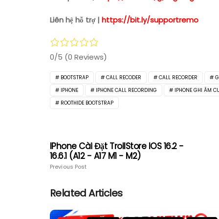
Liên hệ hỗ trợ |
https://bit.ly/supportremo
0/5
(0 Reviews)
BOOTSTRAP
CALL RECODER
CALL RECORDER
G
IPHONE
IPHONE CALL RECORDING
IPHONE GHI ÂM C
ROOTHIDE BOOTSTRAP
IPhone Cài Đặt TrollStore IOS 16.2 -
16.6.1 (A12 - A17 M1 - M2)
Previous Post
Related Articles