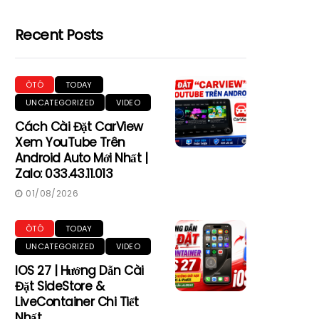
Recent Posts
ÔTÔ
TODAY
UNCATEGORIZED
VIDEO
Cách Cài Đặt CarView
Xem YouTube Trên
Android Auto Mới Nhất |
Zalo: 033.43.11.013
01/08/2026
ÔTÔ
TODAY
UNCATEGORIZED
VIDEO
IOS 27 | Hướng Dẫn Cài
Đặt SideStore &
LiveContainer Chi Tiết
Nhất