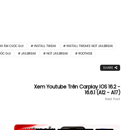
HI ÂM CUỘC GỌI
INSTALL TWEAK
INSTALL TWEAKS NOT JAILBREAK
UỘC GỌI
JAILBREAK
NOT JAILBREAK
ROOTHIDE
SHARE
Xem Youtube Trên Carplay IOS 16.2 -
16.6.1 (A12 - A17)
Next Post