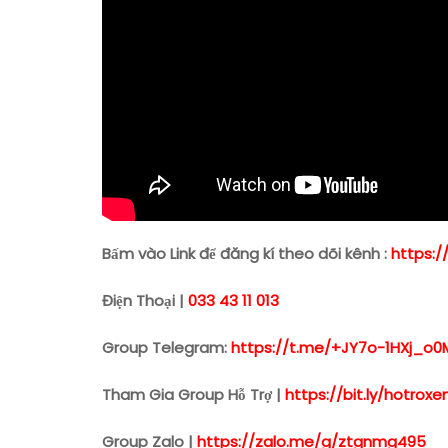
Bấm vào Link để đăng kí theo dõi kênh :
https:/
Điện Thoại |
033 43 11 013
Group Telegram:
https://t.me/+JY7o-1HXj_o0
Tham Gia Group Hỗ Trợ |
https://bit.ly/hotro
Group Zalo |
https://zalo.me/g/ztgnmg495