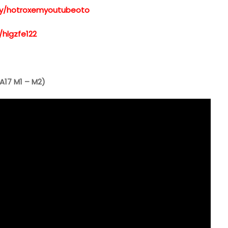
t.ly/hotroxemyoutubeoto
/hlgzfe122
 A17 M1 – M2)