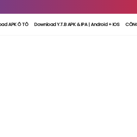
oad APK Ô TÔ
Download Y.T.B APK & IPA | Android + IOS
CÔN