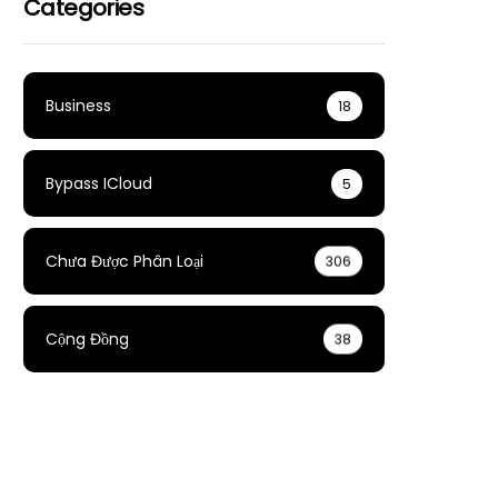
Categories
Business
18
Bypass ICloud
5
Chưa Được Phân Loại
306
Cộng Đồng
38