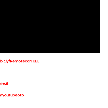
/bit.ly/RemotecarTUBE
MmJl
xemyoutubeoto