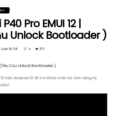
DEO
P40 Pro EMUI 12 |
ầu Unlock Bootloader )
Ở
Luận Bị Tắt
371
0
Cách
Root
Huawei
 (Yêu Cầu Unlock Bootloader )
P40
Pro
2 trên Android 10 để mở khóa toàn bộ tính năng hệ
EMUI
 sâu?
12
|
Android
10
(Yêu