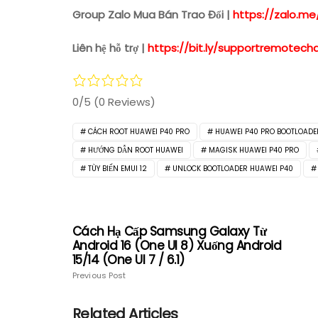
Group Zalo Mua Bán Trao Đổi |
https://zalo.me
Liên hệ hỗ trợ |
https://bit.ly/supportremotech
0/5
(0 Reviews)
CÁCH ROOT HUAWEI P40 PRO
HUAWEI P40 PRO BOOTLOADE
HƯỚNG DẪN ROOT HUAWEI
MAGISK HUAWEI P40 PRO
TÙY BIẾN EMUI 12
UNLOCK BOOTLOADER HUAWEI P40
Cách Hạ Cấp Samsung Galaxy Từ
Android 16 (One UI 8) Xuống Android
15/14 (One UI 7 / 6.1)
Previous Post
Related Articles