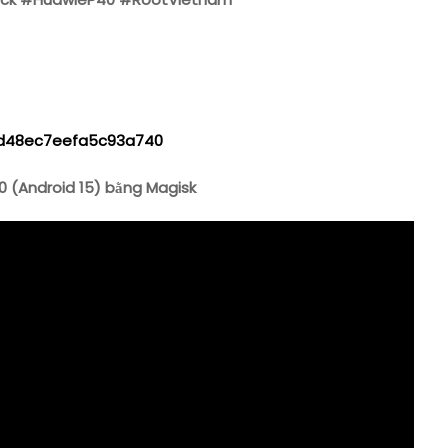
82ed48ec7eefa5c93a740
 (Android 15) bằng Magisk