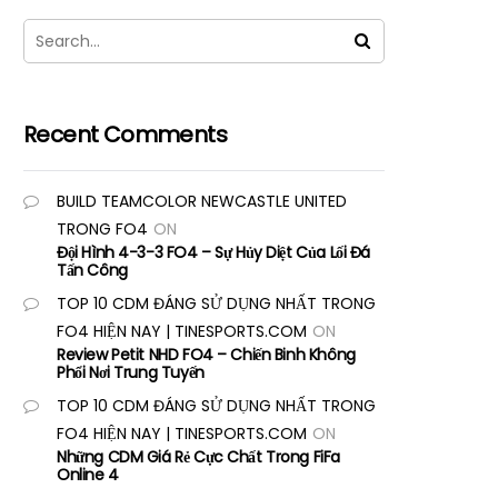
Recent Comments
BUILD TEAMCOLOR NEWCASTLE UNITED
TRONG FO4
ON
Đội Hình 4-3-3 FO4 – Sự Hủy Diệt Của Lối Đá
Tấn Công
TOP 10 CDM ĐÁNG SỬ DỤNG NHẤT TRONG
FO4 HIỆN NAY | TINESPORTS.COM
ON
Review Petit NHD FO4 – Chiến Binh Không
Phổi Nơi Trung Tuyến
TOP 10 CDM ĐÁNG SỬ DỤNG NHẤT TRONG
FO4 HIỆN NAY | TINESPORTS.COM
ON
Những CDM Giá Rẻ Cực Chất Trong FiFa
Online 4