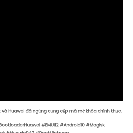
Cầu
Unlock
Bootloader
)
oot và Huawei đã ngừng cung cấp mã mở khóa chính thức.
ootloaderHuawei #EMUI12 #Android10 #Magisk
ock #HuawieP40 #RootVietnam