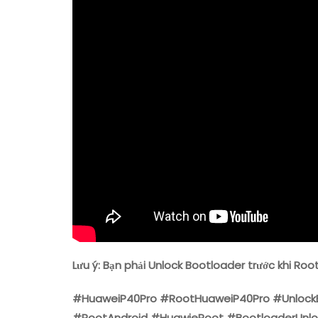
Lưu ý: Bạn phải Unlock Bootloader trước khi R
#HuaweiP40Pro #RootHuaweiP40Pro #UnlockB
#RootAndroid #HuawieRoot #BootloaderUnl