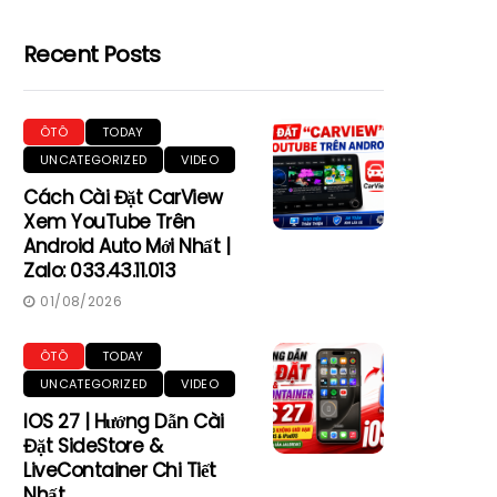
Recent Posts
ÔTÔ
TODAY
UNCATEGORIZED
VIDEO
Cách Cài Đặt CarView
Xem YouTube Trên
Android Auto Mới Nhất |
Zalo: 033.43.11.013
01/08/2026
ÔTÔ
TODAY
UNCATEGORIZED
VIDEO
IOS 27 | Hướng Dẫn Cài
Đặt SideStore &
LiveContainer Chi Tiết
Nhất