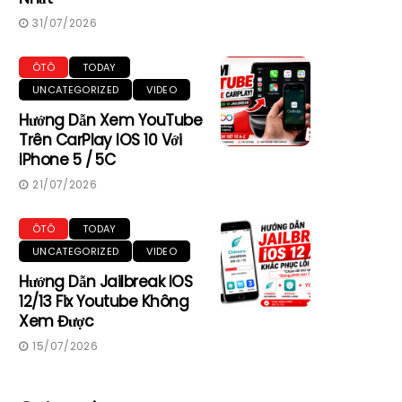
31/07/2026
ÔTÔ
TODAY
UNCATEGORIZED
VIDEO
Hướng Dẫn Xem YouTube
Trên CarPlay IOS 10 Với
IPhone 5 / 5C
21/07/2026
ÔTÔ
TODAY
UNCATEGORIZED
VIDEO
Hướng Dẫn Jailbreak IOS
12/13 Fix Youtube Không
Xem Được
15/07/2026