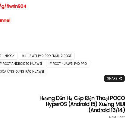
/g/fiwrln904
annel
R UNLOCK
HUAWEI P40 PRO EMUI 12 ROOT
ROOT ANDROID 10 HUAWEI
ROOT HUAWEI P40 PRO
XÓA ỨNG DỤNG RÁC HUAWEI
SHARE
Hướng Dẫn Hạ Cấp Điện Thoại POCO
HyperOS (Android 15) Xuống MIUI
(Android 13/14)
Next Post