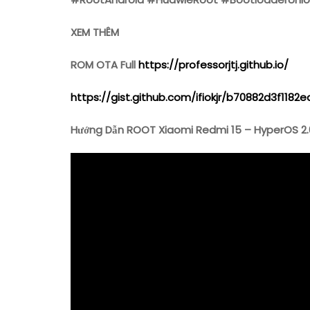
XEM THÊM
ROM OTA Full
https://professorjtj.github.io/
https://gist.github.com/ifiokjr/b70882d3f11
Hướng Dẫn ROOT Xiaomi Redmi 15 – HyperOS 2.0