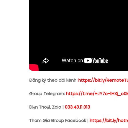
Đăng ký theo dõi kênh :
https://bit.ly/Remote
Group Telegram:
https://t.me/+JY7o-1HXj_o0
Điện Thoại, Zalo |
033.43.11.013
Tham Gia Group Facebook |
https://bit.ly/h