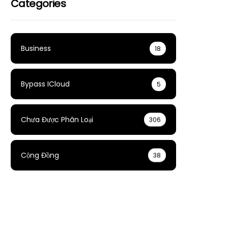
Categories
Business
18
Bypass ICloud
5
Chưa Được Phân Loại
306
Cộng Đồng
38