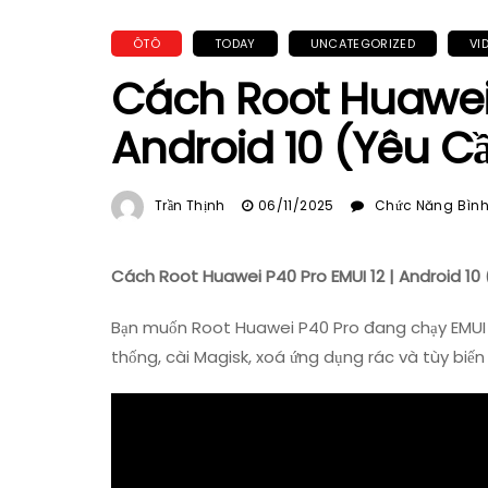
ÔTÔ
TODAY
UNCATEGORIZED
VI
Cách Root Huawei 
Android 10 (Yêu C
Trần Thịnh
06/11/2025
Chức Năng Bình 
Cách Root Huawei P40 Pro EMUI 12 | Android 10
Bạn muốn Root Huawei P40 Pro đang chạy EMUI 1
thống, cài Magisk, xoá ứng dụng rác và tùy biến