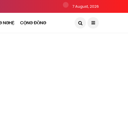
7 August, 2026
G NGHỆ
CỘNG ĐỒNG