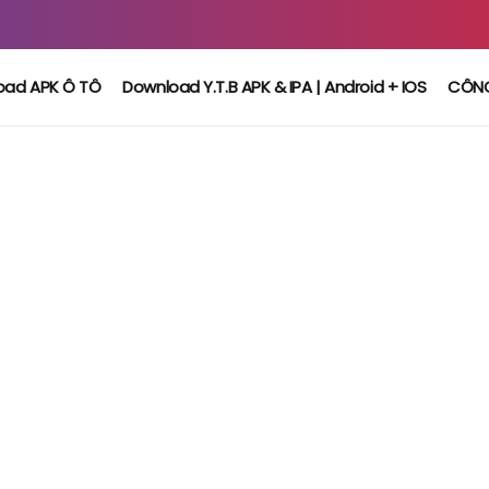
oad APK Ô TÔ
Download Y.T.B APK & IPA | Android + IOS
CÔN