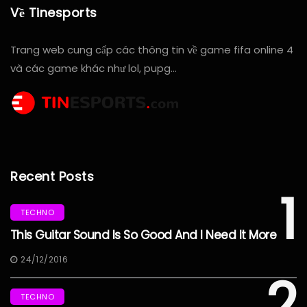
Về Tinesports
Trang web cung cấp các thông tin về game fifa online 4
và các game khác như lol, pupg…
Recent Posts
1
TECHNO
This Guitar Sound Is So Good And I Need It More
24/12/2016
2
TECHNO