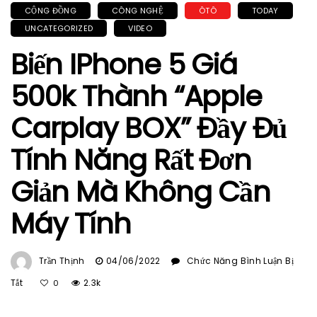
CỘNG ĐỒNG
CÔNG NGHỆ
ÔTÔ
TODAY
UNCATEGORIZED
VIDEO
Biến IPhone 5 Giá
500k Thành “Apple
Carplay BOX” Đầy Đủ
Tính Năng Rất Đơn
Giản Mà Không Cần
Máy Tính
Trần Thịnh
04/06/2022
Chức Năng Bình Luận Bị
Ở
Tắt
2.3k
0
Biến
IPhone