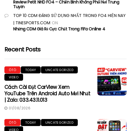
Review Petit NHD FO4 – Chiến Binh Không Phổi Nơi Trung
Tuyến
TOP 10 CDM ĐÁNG SỬ DỤNG NHẤT TRONG FO4 HIỆN NAY
| TINESPORTS.COM
ON
Những CDM Giá Rẻ Cực Chất Trong FiFa Online 4
Recent Posts
ÔTÔ
TODAY
UNCATEGORIZED
VIDEO
Cách Cài Đặt CarView Xem
YouTube Trên Android Auto Mới Nhất
| Zalo: 033.43.11.013
01/08/2026
ÔTÔ
TODAY
UNCATEGORIZED
VIDEO