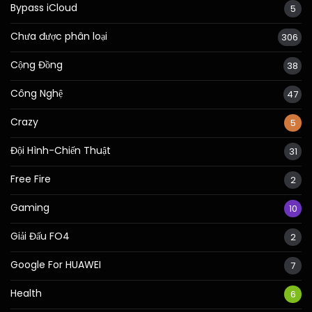
Bypass iCloud
5
Chưa được phân loại
306
Cộng Đồng
38
Công Nghệ
47
Crazy
5
Đội Hình-Chiến Thuật
31
Free Fire
2
Gaming
10
Giải Đấu FO4
2
Google For HUAWEI
7
Health
6