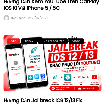
Hướng Dẫn Xem YouTube Trên CarPlay
IOS 10 Với IPhone 5 / 5C
Trần Thịnh
21/07/2026
ÔTÔ
TODAY
UNCATEGORIZED
VIDEO
Hướng Dẫn Jailbreak IOS 12/13 Fix