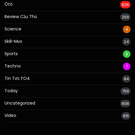
Ôtô
826
Review Cầu Thủ
259
Science
4
Skill-Mẹo
24
Sports
8
Techno
7
Tin Tức FO4
84
Today
759
Uncategorized
808
Video
815