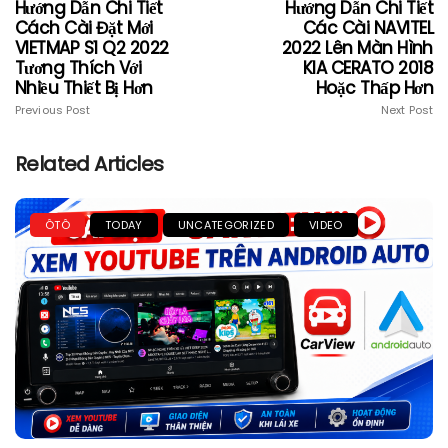
Hướng Dẫn Chi Tiết
Hướng Dẫn Chi Tiết
Cách Cài Đặt Mới
Các Cài NAVITEL
VIETMAP S1 Q2 2022
2022 Lên Màn Hình
Tương Thích Với
KIA CERATO 2018
Nhiều Thiết Bị Hơn
Hoặc Thấp Hơn
Previous Post
Next Post
Related Articles
ÔTÔ
TODAY
UNCATEGORIZED
VIDEO