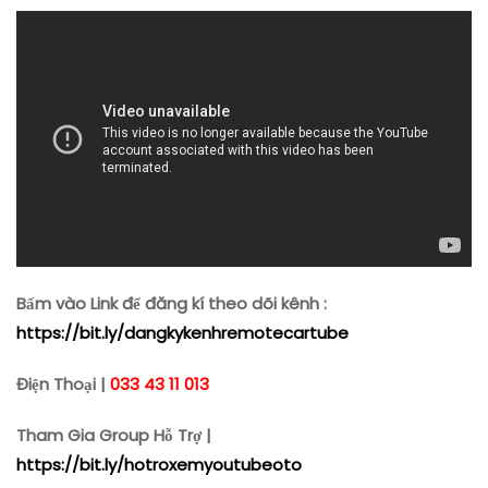
Bấm vào Link để đăng kí theo dõi kênh :
https://bit.ly/dangkykenhremotecartube
Điện Thoại |
033 43 11 013
Tham Gia Group Hỗ Trợ |
https://bit.ly/hotroxemyoutubeoto