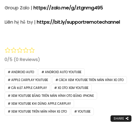
Group Zalo |
https://zalo.me/g/ztgnmg495
Liên hệ hỗ trợ |
https://bit.ly/supportremotechannel
0/5
(0 Reviews)
ANDROID AUTO
ANDROID AUTO YOUTUBE
APPLE CARPLAY YOUTUBE
CÁCH XEM YOUTUBE TRÊN MÀN HÌNH XE OTO
CÀI ĐẶT APPLE CARPLAY
XE OTO XEM YOUTUBE
XEM YOUTUBE BẰNG TRÊN MÀN HÌNH OTO BẰNG IPHONE
XEM YOUTUBE KHI DÙNG APPLE CARPLAY
XEM YOUTUBE TRÊN MÀN HÌNH XE OTO
YOUTUBE
SHARE