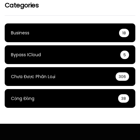
Categories
Business
18
Bypass ICloud
5
Chưa Được Phân Loại
306
Cộng Đồng
38