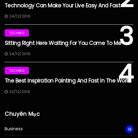
Technology Can Make Your Live Easy And Fast
24/12/2016
3
TECHNO
Sitting Right Here Waiting For You Come To Me
24/12/2016
4
TECHNO
The Best Inspiration Painting And Fast In The World
23/12/2016
Chuyên Mục
Business
18