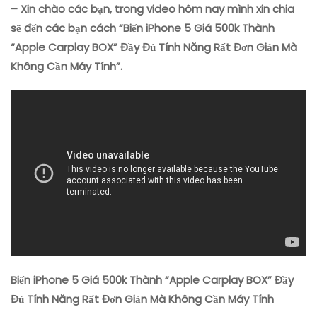
– Xin chào các bạn, trong video hôm nay mình xin chia
5
Giá
sẽ đến các bạn cách “Biến iPhone 5 Giá 500k Thành
500k
“Apple Carplay BOX” Đầy Đủ Tính Năng Rất Đơn Giản Mà
Thành
Không Cần Máy Tính”.
“Apple
Carplay
BOX”
Đầy
Đủ
Tính
Năng
Rất
Đơn
Giản
Mà
Không
Cần
Máy
Biến iPhone 5 Giá 500k Thành “Apple Carplay BOX” Đầy
Tính
Đủ Tính Năng Rất Đơn Giản Mà Không Cần Máy Tính