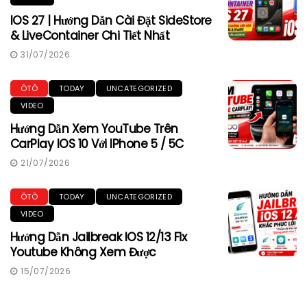
IOS 27 | Hướng Dẫn Cài Đặt SideStore
& LiveContainer Chi Tiết Nhất
31/07/2026
ÔTÔ
TODAY
UNCATEGORIZED
VIDEO
Hướng Dẫn Xem YouTube Trên
CarPlay IOS 10 Với IPhone 5 / 5C
21/07/2026
ÔTÔ
TODAY
UNCATEGORIZED
VIDEO
Hướng Dẫn Jailbreak IOS 12/13 Fix
Youtube Không Xem Được
15/07/2026