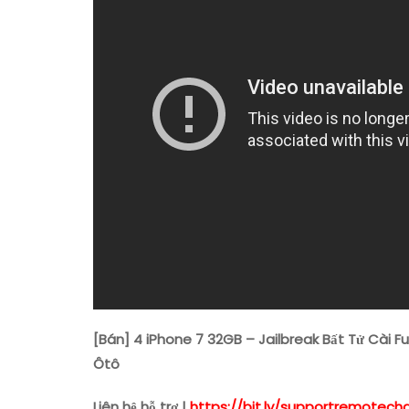
[Bán] 4 iPhone 7 32GB – Jailbreak Bất Tử Cài 
Ôtô
Liên hệ hỗ trợ |
https://bit.ly/supportremotech