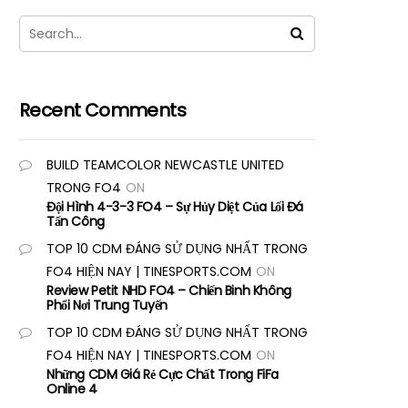
Recent Comments
BUILD TEAMCOLOR NEWCASTLE UNITED
TRONG FO4
ON
Đội Hình 4-3-3 FO4 – Sự Hủy Diệt Của Lối Đá
Tấn Công
TOP 10 CDM ĐÁNG SỬ DỤNG NHẤT TRONG
FO4 HIỆN NAY | TINESPORTS.COM
ON
Review Petit NHD FO4 – Chiến Binh Không
Phổi Nơi Trung Tuyến
TOP 10 CDM ĐÁNG SỬ DỤNG NHẤT TRONG
FO4 HIỆN NAY | TINESPORTS.COM
ON
Những CDM Giá Rẻ Cực Chất Trong FiFa
Online 4