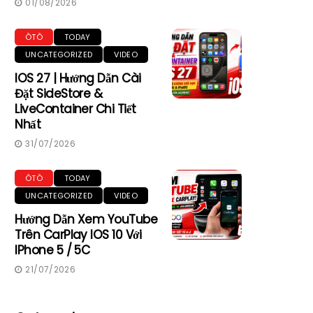
01/08/2026
ÔTÔ
TODAY
UNCATEGORIZED
VIDEO
IOS 27 | Hướng Dẫn Cài
Đặt SideStore &
LiveContainer Chi Tiết
Nhất
31/07/2026
ÔTÔ
TODAY
UNCATEGORIZED
VIDEO
Hướng Dẫn Xem YouTube
Trên CarPlay IOS 10 Với
IPhone 5 / 5C
21/07/2026