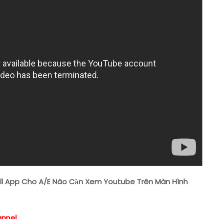
Cài
Full
App
Cho
A/E
Nào
Cần
Xem
Youtube
Trên
Màn
Hình
Ôtô
Full App Cho A/E Nào Cần Xem Youtube Trên Màn Hình
annel