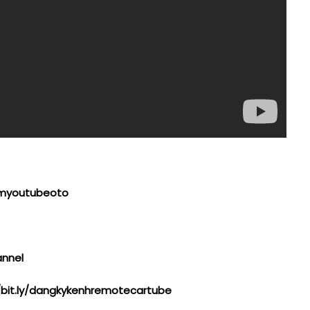
xemyoutubeoto
annel
/bit.ly/dangkykenhremotecartube