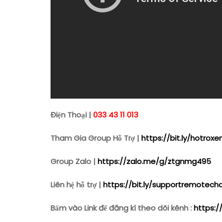
Điện Thoại |
033 43 11 013
Tham Gia Group Hỗ Trợ |
https://bit.ly/hotro
Group Zalo |
https://zalo.me/g/ztgnmg495
Liên hệ hỗ trợ |
https://bit.ly/supportremotech
Bấm vào Link để đăng kí theo dõi kênh :
https:/