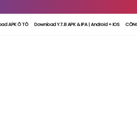
oad APK Ô TÔ
Download Y.T.B APK & IPA | Android + IOS
CÔN