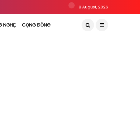
8 August, 2026
G NGHỆ
CỘNG ĐỒNG