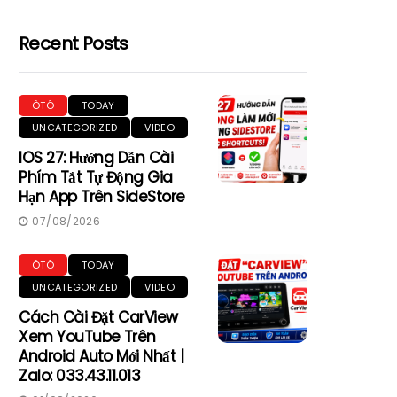
Recent Posts
ÔTÔ
TODAY
UNCATEGORIZED
VIDEO
IOS 27: Hướng Dẫn Cài
Phím Tắt Tự Động Gia
Hạn App Trên SideStore
07/08/2026
ÔTÔ
TODAY
UNCATEGORIZED
VIDEO
Cách Cài Đặt CarView
Xem YouTube Trên
Android Auto Mới Nhất |
Zalo: 033.43.11.013