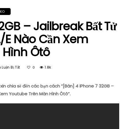
DEO
2GB – Jailbreak Bất Tử
 A/E Nào Cần Xem
 Hình Ôtô
Ở
Luận Bị Tắt
1.8k
0
[Bán]
4
IPhone
xin chia sẽ đến các bạn cách “[Bán] 4 iPhone 7 32GB –
7
 Xem Youtube Trên Màn Hình Ôtô”.
32GB
–
Jailbreak
Bất
Tử