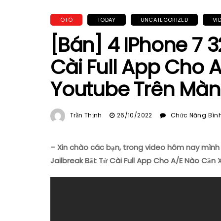
ÔTÔ
TODAY
UNCATEGORIZED
VI
[Bán] 4 IPhone 7 3
Cài Full App Cho
Youtube Trên Màn
Trần Thịnh
26/10/2022
Chức Năng Bình 
– Xin chào các bạn, trong video hôm nay mình 
Jailbreak Bất Tử Cài Full App Cho A/E Nào Cần