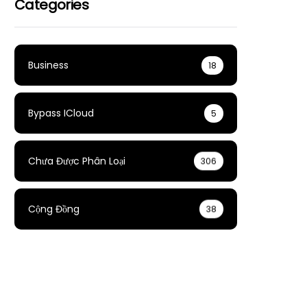
Categories
Business
18
Bypass ICloud
5
Chưa Được Phân Loại
306
Cộng Đồng
38