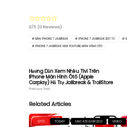
0/5
(0 Reviews)
BÁN IPHONE 7 JAIBREAK
IPHONE 7 JAIBREAK BẬT TỬ
I
IPHONE 7 JAIBREAK XEM YOUTUBE MÀN HÌNH OTO
Hướng Dẫn Xem Nhiều Tivi Trên
IPhone Màn Hình Ôtô (Apple
Carplay) Hỗ Trợ Jailbreak & TrollStore
Previous Post
Related Articles
ÔTÔ
TODAY
UNCATEGORIZED
VIDEO