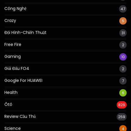
Công Nghệ
47
Crazy
5
Đội Hình-Chiến Thuật
31
Free Fire
2
Gaming
10
Giải Đấu FO4
2
Google For HUAWEI
7
Health
6
Ôtô
826
Review Cầu Thủ
259
Science
4