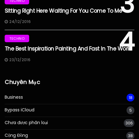
3
TECHNO
Sitting Right Here Waiting For You Come To Me
24/12/2016
4
TECHNO
The Best Inspiration Painting And Fast In The World
23/12/2016
Chuyên Mục
Business
18
Bypass iCloud
5
Chưa được phân loại
306
Cộng Đồng
38