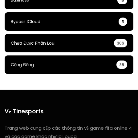
Business
18
Bypass ICloud
5
Chưa Được Phân Loại
306
Cộng Đồng
38
Về Tinesports
Trang web cung cấp các thông tin về game fifa online 4
và các game khác như lol, pupg…