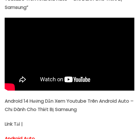
Youtube
Samsung”
Trên
Android
Auto
–
Chỉ
Dành
Cho
Thiết
Bị
Samsung
Android 14 Hướng Dẫn Xem Youtube Trên Android Auto –
Chỉ Dành Cho Thiết Bị Samsung
Link Tải |
Android Auto