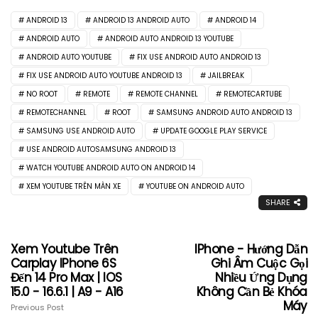
ANDROID 13
ANDROID 13 ANDROID AUTO
ANDROID 14
ANDROID AUTO
ANDROID AUTO ANDROID 13 YOUTUBE
ANDROID AUTO YOUTUBE
FIX USE ANDROID AUTO ANDROID 13
FIX USE ANDROID AUTO YOUTUBE ANDROID 13
JAILBREAK
NO ROOT
REMOTE
REMOTE CHANNEL
REMOTECARTUBE
REMOTECHANNEL
ROOT
SAMSUNG ANDROID AUTO ANDROID 13
SAMSUNG USE ANDROID AUTO
UPDATE GOOGLE PLAY SERVICE
USE ANDROID AUTOSAMSUNG ANDROID 13
WATCH YOUTUBE ANDROID AUTO ON ANDROID 14
XEM YOUTUBE TRÊN MÀN XE
YOUTUBE ON ANDROID AUTO
SHARE
Xem Youtube Trên
IPhone - Hướng Dẫn
Carplay IPhone 6S
Ghi Âm Cuộc Gọi
Đến 14 Pro Max | IOS
Nhiều Ứng Dụng
15.0 - 16.6.1 | A9 - A16
Không Cần Bẻ Khóa
Máy
Previous Post