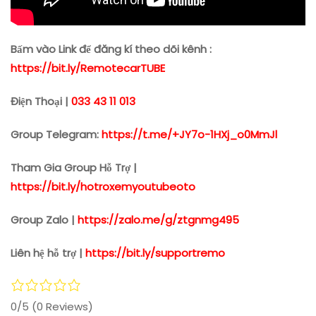
Bấm vào Link để đăng kí theo dõi kênh :
https://bit.ly/RemotecarTUBE
Điện Thoại |
033 43 11 013
Group Telegram:
https://t.me/+JY7o-1HXj_o0MmJl
Tham Gia Group Hỗ Trợ |
https://bit.ly/hotroxemyoutubeoto
Group Zalo |
https://zalo.me/g/ztgnmg495
Liên hệ hỗ trợ |
https://bit.ly/supportremo
0/5
(0 Reviews)