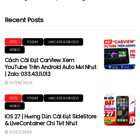
Recent Posts
ÔTÔ
TODAY
UNCATEGORIZED
VIDEO
Cách Cài Đặt CarView Xem
YouTube Trên Android Auto Mới Nhất
| Zalo: 033.43.11.013
01/08/2026
ÔTÔ
TODAY
UNCATEGORIZED
VIDEO
IOS 27 | Hướng Dẫn Cài Đặt SideStore
& LiveContainer Chi Tiết Nhất
31/07/2026