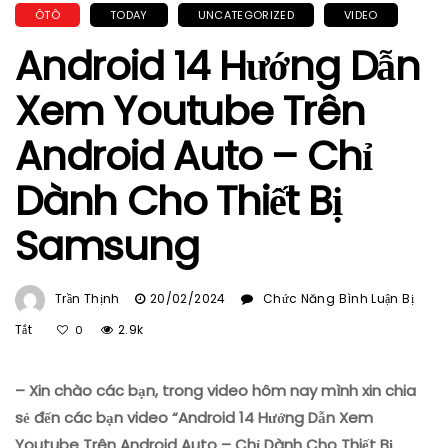
ÔTÔ
TODAY
UNCATEGORIZED
VIDEO
Android 14 Hướng Dẫn
Xem Youtube Trên
Android Auto – Chỉ
Dành Cho Thiết Bị
Samsung
Trần Thịnh
20/02/2024
Chức Năng Bình Luận Bị
Ở
Tắt
2.9k
0
Android
14
– Xin chào các bạn, trong video hôm nay mình xin chia
Hướng
Dẫn
sẻ đến các bạn video “Android 14 Hướng Dẫn Xem
Xem
Youtube Trên Android Auto – Chỉ Dành Cho Thiết Bị