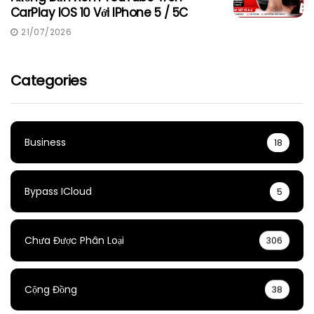
CarPlay IOS 10 Với IPhone 5 / 5C
21/07/2026
Categories
Business
18
Bypass ICloud
5
Chưa Được Phân Loại
306
Cộng Đồng
38