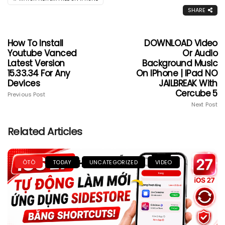
SHARE
How To Install
DOWNLOAD Video
Youtube Vanced
Or Audio
Latest Version
Background Music
15.33.34 For Any
On IPhone | IPad NO
Devices
JAILBREAK With
Cercube 5
Previous Post
Next Post
Related Articles
ÔTÔ
TODAY
UNCATEGORIZED
VIDEO