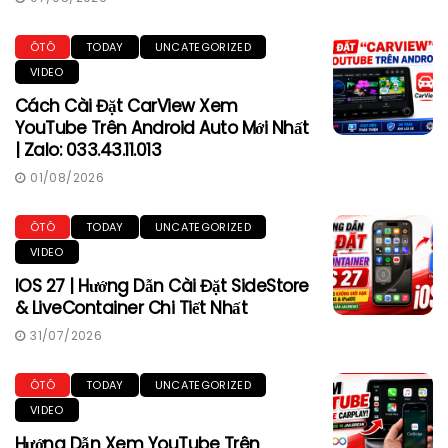
ÔTÔ
TODAY
UNCATEGORIZED
VIDEO
Cách Cài Đặt CarView Xem
YouTube Trên Android Auto Mới Nhất
| Zalo: 033.43.11.013
01/08/2026
ÔTÔ
TODAY
UNCATEGORIZED
VIDEO
IOS 27 | Hướng Dẫn Cài Đặt SideStore
& LiveContainer Chi Tiết Nhất
31/07/2026
ÔTÔ
TODAY
UNCATEGORIZED
VIDEO
Hướng Dẫn Xem YouTube Trên