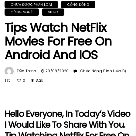
CHƯA ĐƯỢC PHÂN LOẠI
CỘNG ĐỒNG
CÔNG NGHỆ
VIDEO
Tips Watch NetFlix
Movies For Free On
Android And IOS
Trần Thịnh
29/08/2020
Chức Năng Bình Luận Bị
Ở
Tắt
3.2k
0
Tips
Watch
NetFlix
Movies
Hello Everyone, In Today’s Video
For
Free
I Would Like To Share With You.
On
Android
Tip Watching Netflix For Free On