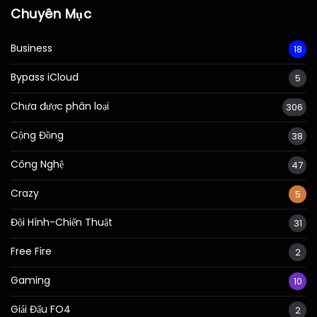
Chuyên Mục
Business
18
Bypass iCloud
5
Chưa được phân loại
306
Cộng Đồng
38
Công Nghệ
47
Crazy
5
Đội Hình-Chiến Thuật
31
Free Fire
2
Gaming
10
Giải Đấu FO4
2