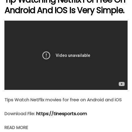
And
Android And IOS Is Very Simple.
IOS
Tips Watch NetFlix movies for free on Android and iOS
Download File:
https://tinesports.com
READ MORE