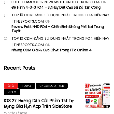
BUILD TEAMCOLOR NEWCASTLE UNITED TRONG FO4
ON
Đội Hình 4-3-3 FO4 – Sự Hủy Diệt Của Lối Đá Tấn Công
TOP 10 CDM ĐÁNG SỬ DỤNG NHẤT TRONG FO4 HIỆN NAY
| TINESPORTS.COM
ON
Review Petit NHD FO4 – Chiến Binh Không Phổi Nơi Trung
Tuyến
TOP 10 CDM ĐÁNG SỬ DỤNG NHẤT TRONG FO4 HIỆN NAY
| TINESPORTS.COM
ON
Những CDM Giá Rẻ Cực Chất Trong FiFa Online 4
Recent Posts
ÔTÔ
TODAY
UNCATEGORIZED
VIDEO
IOS 27: Hướng Dẫn Cài Phím Tắt Tự
Động Gia Hạn App Trên SideStore
07/08/2026