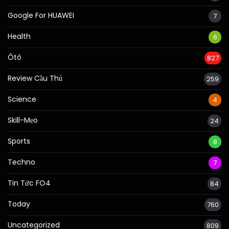
Google For HUAWEI
7
Health
6
Ôtô
827
Review Cầu Thủ
259
Science
4
Skill-Mẹo
24
Sports
8
Techno
7
Tin Tức FO4
84
Today
760
Uncategorized
809