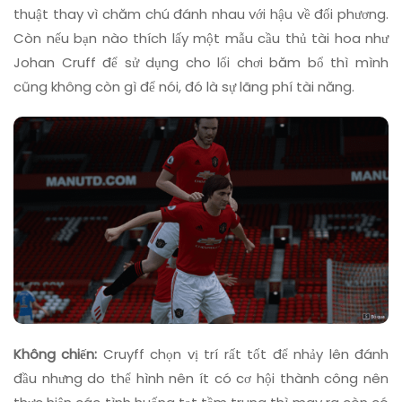
thuật thay vì chăm chú đánh nhau với hậu về đối phương.
Còn nếu bạn nào thích lấy một mẫu cầu thủ tài hoa như
Johan Cruff để sử dụng cho lối chơi băm bổ thì mình
cũng không còn gì để nói, đó là sự lãng phí tài năng.
Không chiến:
Cruyff chọn vị trí rất tốt để nhảy lên đánh
đầu nhưng do thể hình nên ít có cơ hội thành công nên