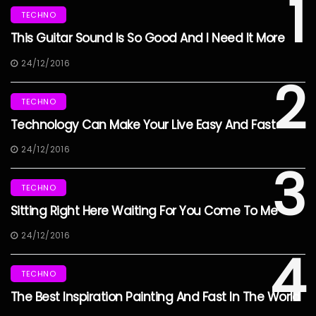
1
TECHNO
This Guitar Sound Is So Good And I Need It More
24/12/2016
2
TECHNO
Technology Can Make Your Live Easy And Fast
24/12/2016
3
TECHNO
Sitting Right Here Waiting For You Come To Me
24/12/2016
4
TECHNO
The Best Inspiration Painting And Fast In The World