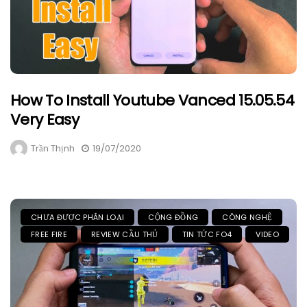
How To Install Youtube Vanced 15.05.54
Very Easy
Trần Thịnh
19/07/2020
CHƯA ĐƯỢC PHÂN LOẠI
CỘNG ĐỒNG
CÔNG NGHỆ
FREE FIRE
REVIEW CẦU THỦ
TIN TỨC FO4
VIDEO