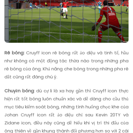
Rê bóng:
Cruyff icon rê bóng rất ảo diệu và tinh tế, hầu
như không có một động tác thừa nào trong những pha
rê bóng của ông. Khả năng che bóng trong những pha rê
dắt cũng rất đáng chú ý.
Chuyền bóng
: dù cự li là xa hay gần thì Cruyff icon thực
hiện rất tốt bóng luôn chuẩn xác và dễ dàng cho cầu thủ
mục tiêu kiểm soát bóng, những tình huống chọc khe của
Johan Cruyff icon rất ảo diệu chỉ sau Kevin 20TY và
Zidane icon, điều này cũng dễ hiểu khi vị trí thi đấu của
ông thiên về gần khung thành đối phương hơn so với 2 cái