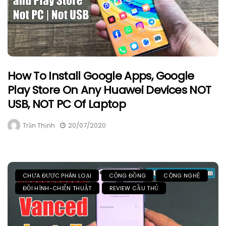
How To Install Google Apps, Google
Play Store On Any Huawei Devices NOT
USB, NOT PC Of Laptop
Trần Thịnh
20/07/2020
CHƯA ĐƯỢC PHÂN LOẠI
CỘNG ĐỒNG
CÔNG NGHỆ
ĐỘI HÌNH-CHIẾN THUẬT
REVIEW CẦU THỦ