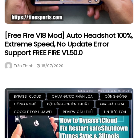
[Free Fire V18 Mod] Auto Headshot 100%,
Extreme Speed, No Update Error
Support FREE FIRE V1.50.0
Trần Thịnh
18/07/2020
BYPASS ICLOUD
CHƯA ĐƯỢC PHÂN LOẠI
CỘNG ĐỒNG
CÔNG NGHỆ
ĐỘI HÌNH-CHIẾN THUẬT
GIẢI ĐẤU FO4
GOOGLE FOR HUAWEI
REVIEW CẦU THỦ
TIN TỨC FO4