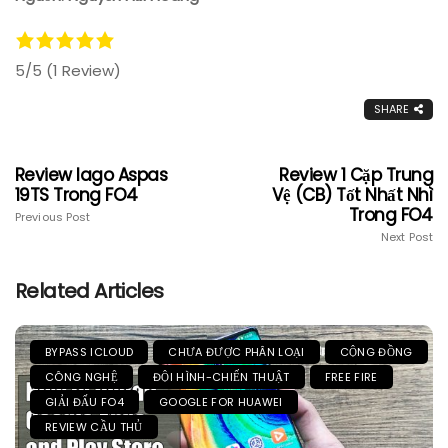
5/5
(1 Review)
SHARE
Review Iago Aspas
Review 1 Cặp Trung
19TS Trong FO4
Vệ (CB) Tốt Nhất Nhì
Trong FO4
Previous Post
Next Post
Related Articles
BYPASS ICLOUD
CHƯA ĐƯỢC PHÂN LOẠI
CỘNG ĐỒNG
CÔNG NGHỆ
ĐỘI HÌNH-CHIẾN THUẬT
FREE FIRE
GIẢI ĐẤU FO4
GOOGLE FOR HUAWEI
REVIEW CẦU THỦ