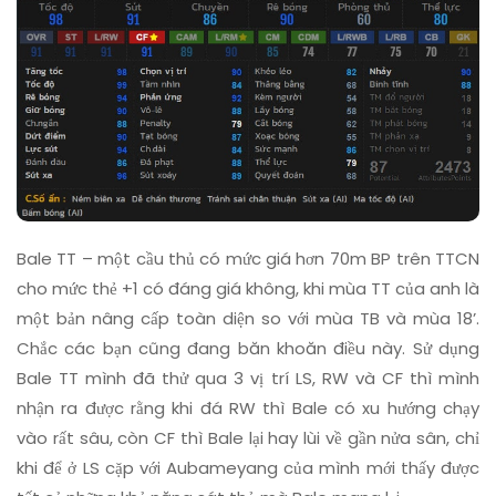
Bale TT – một cầu thủ có mức giá hơn 70m BP trên TTCN
cho mức thẻ +1 có đáng giá không, khi mùa TT của anh là
một bản nâng cấp toàn diện so với mùa TB và mùa 18’.
Chắc các bạn cũng đang băn khoăn điều này. Sử dụng
Bale TT mình đã thử qua 3 vị trí LS, RW và CF thì mình
nhận ra được rằng khi đá RW thì Bale có xu hướng chạy
vào rất sâu, còn CF thì Bale lại hay lùi về gần nửa sân, chỉ
khi để ở LS cặp với Aubameyang của mình mới thấy được