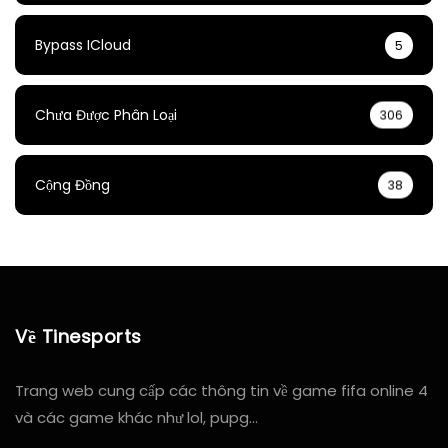
Bypass ICloud
5
Chưa Được Phân Loại
306
Cộng Đồng
38
Về Tinesports
Trang web cung cấp các thông tin về game fifa online 4
và các game khác như lol, pupg…