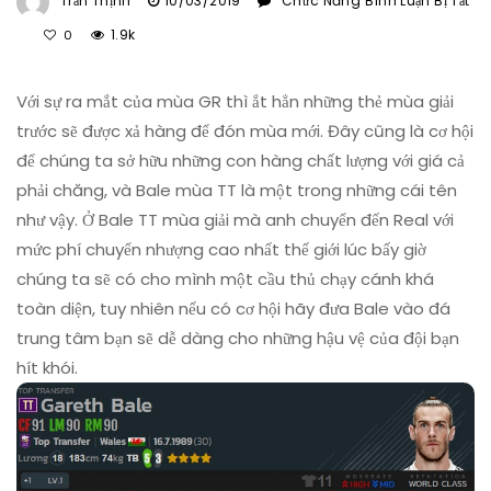
Trần Thịnh
10/03/2019
Chức Năng Bình Luận Bị Tắt
Ở
1.9k
0
Review
Gareth
Với sự ra mắt của mùa GR thì ắt hẳn những thẻ mùa giải
Bale
Mùa
trước sẽ được xả hàng để đón mùa mới. Đây cũng là cơ hội
TT
để chúng ta sở hữu những con hàng chất lượng với giá cả
(Top
phải chăng, và Bale mùa TT là một trong những cái tên
Transfer)
như vậy. Ở Bale TT mùa giải mà anh chuyển đến Real với
Trong
mức phí chuyển nhượng cao nhất thế giới lúc bấy giờ
FiFa
Online
chúng ta sẽ có cho mình một cầu thủ chạy cánh khá
4
toàn diện, tuy nhiên nếu có cơ hội hãy đưa Bale vào đá
trung tâm bạn sẽ dễ dàng cho những hậu vệ của đội bạn
hít khói.