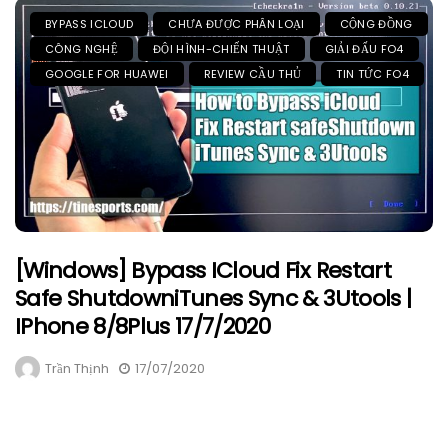
BYPASS ICLOUD
CHƯA ĐƯỢC PHÂN LOẠI
CỘNG ĐỒNG
CÔNG NGHỆ
ĐỘI HÌNH-CHIẾN THUẬT
GIẢI ĐẤU FO4
GOOGLE FOR HUAWEI
REVIEW CẦU THỦ
TIN TỨC FO4
[Windows] Bypass ICloud Fix Restart
Safe ShutdowniTunes Sync & 3Utools |
IPhone 8/8Plus 17/7/2020
Trần Thịnh
17/07/2020