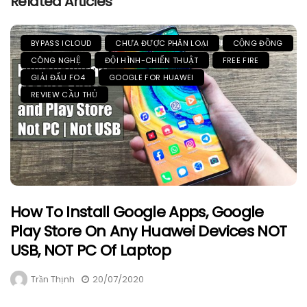
Related Articles
BYPASS ICLOUD
CHƯA ĐƯỢC PHÂN LOẠI
CỘNG ĐỒNG
CÔNG NGHỆ
ĐỘI HÌNH-CHIẾN THUẬT
FREE FIRE
GIẢI ĐẤU FO4
GOOGLE FOR HUAWEI
REVIEW CẦU THỦ
How To Install Google Apps, Google
Play Store On Any Huawei Devices NOT
USB, NOT PC Of Laptop
Trần Thịnh
20/07/2020