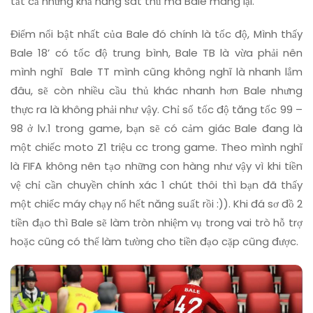
tất cả những khả năng sát thủ mà Bale mang lại.
Điểm nổi bật nhất của Bale đó chính là tốc độ, Mình thấy
Bale 18’ có tốc độ trung bình, Bale TB là vừa phải nên
mình nghĩ Bale TT mình cũng không nghĩ là nhanh lắm
đâu, sẽ còn nhiều cầu thủ khác nhanh hơn Bale nhưng
thực ra là không phải như vậy. Chỉ số tốc độ tăng tốc 99 –
98 ở lv.1 trong game, bạn sẽ có cảm giác Bale đang là
một chiếc moto Z1 triệu cc trong game. Theo mình nghĩ
là FIFA không nên tạo những con hàng như vậy vì khi tiền
vệ chỉ cần chuyền chính xác 1 chút thôi thì bạn đã thấy
một chiếc máy chạy nổ hết năng suất rồi :)). Khi đá sơ đồ 2
tiền đạo thì Bale sẽ làm tròn nhiệm vụ trong vai trò hỗ trợ
hoặc cũng có thể làm tường cho tiền đạo cặp cũng được.