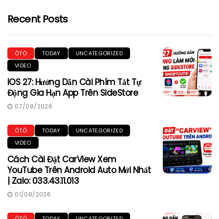
Recent Posts
ÔTÔ
TODAY
UNCATEGORIZED
VIDEO
IOS 27: Hướng Dẫn Cài Phím Tắt Tự
Động Gia Hạn App Trên SideStore
07/08/2026
ÔTÔ
TODAY
UNCATEGORIZED
VIDEO
Cách Cài Đặt CarView Xem
YouTube Trên Android Auto Mới Nhất
| Zalo: 033.43.11.013
01/08/2026
ÔTÔ
TODAY
UNCATEGORIZED