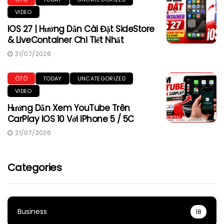
VIDEO
IOS 27 | Hướng Dẫn Cài Đặt SideStore
& LiveContainer Chi Tiết Nhất
31/07/2026
ÔTÔ
TODAY
UNCATEGORIZED
VIDEO
Hướng Dẫn Xem YouTube Trên
CarPlay IOS 10 Với IPhone 5 / 5C
21/07/2026
Categories
Business
18