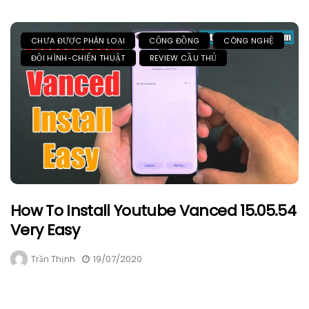
CHƯA ĐƯỢC PHÂN LOẠI
CỘNG ĐỒNG
CÔNG NGHỆ
ĐỘI HÌNH-CHIẾN THUẬT
REVIEW CẦU THỦ
How To Install Youtube Vanced 15.05.54
Very Easy
Trần Thịnh
19/07/2020