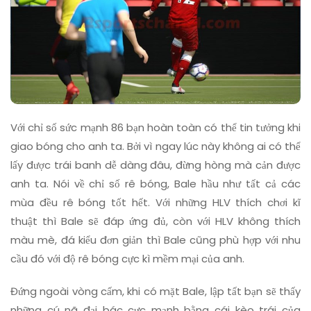
Với chỉ số sức mạnh 86 bạn hoàn toàn có thể tin tưởng khi
giao bóng cho anh ta. Bởi vì ngay lúc này không ai có thể
lấy được trái banh dễ dàng đâu, đừng hòng mà cản được
anh ta. Nói về chỉ số rê bóng, Bale hầu như tất cả các
mùa đều rê bóng tốt hết. Với những HLV thích chơi kĩ
thuật thì Bale sẽ đáp ứng đủ, còn với HLV không thích
màu mè, đá kiểu đơn giản thì Bale cũng phù hợp với nhu
cầu đó với độ rê bóng cực kì mềm mại của anh.
Đứng ngoài vòng cấm, khi có mặt Bale, lập tất bạn sẽ thấy
những cú nã đại bác cực mạnh bằng cái kèo trái của