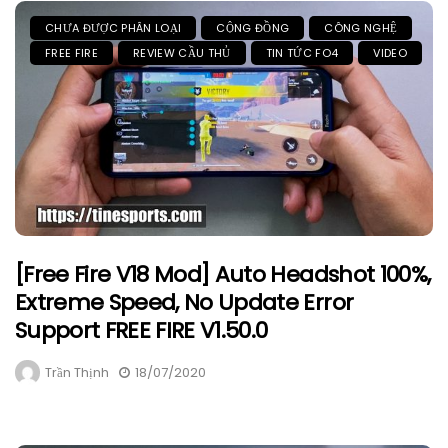
CHƯA ĐƯỢC PHÂN LOẠI
CỘNG ĐỒNG
CÔNG NGHỆ
FREE FIRE
REVIEW CẦU THỦ
TIN TỨC FO4
VIDEO
[Free Fire V18 Mod] Auto Headshot 100%,
Extreme Speed, No Update Error
Support FREE FIRE V1.50.0
Trần Thịnh
18/07/2020