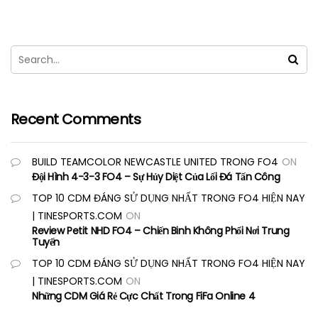
Recent Comments
BUILD TEAMCOLOR NEWCASTLE UNITED TRONG FO4
ON
Đội Hình 4-3-3 FO4 – Sự Hủy Diệt Của Lối Đá Tấn Công
TOP 10 CDM ĐÁNG SỬ DỤNG NHẤT TRONG FO4 HIỆN NAY
| TINESPORTS.COM
ON
Review Petit NHD FO4 – Chiến Binh Không Phổi Nơi Trung
Tuyến
TOP 10 CDM ĐÁNG SỬ DỤNG NHẤT TRONG FO4 HIỆN NAY
| TINESPORTS.COM
ON
Những CDM Giá Rẻ Cực Chất Trong FiFa Online 4