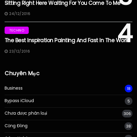
Sitting Right Here Waiting For You Come To Me
24/12/2016
4
TECHNO
The Best Inspiration Painting And Fast In The World
23/12/2016
Chuyên Mục
Business
18
Bypass iCloud
5
Chưa được phân loại
306
Cộng Đồng
38