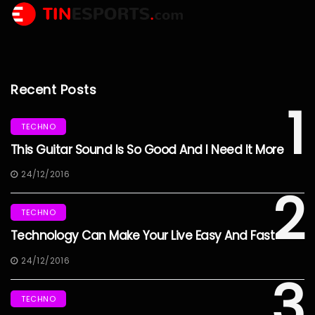
Recent Posts
1
TECHNO
This Guitar Sound Is So Good And I Need It More
24/12/2016
2
TECHNO
Technology Can Make Your Live Easy And Fast
24/12/2016
3
TECHNO