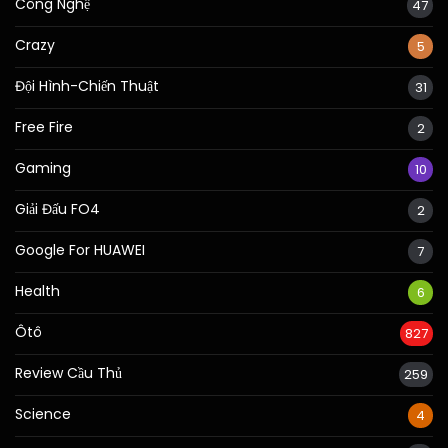
Công Nghệ
47
Crazy
5
Đội Hình-Chiến Thuật
31
Free Fire
2
Gaming
10
Giải Đấu FO4
2
Google For HUAWEI
7
Health
6
Ôtô
827
Review Cầu Thủ
259
Science
4